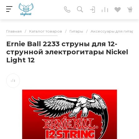
Главная
/
Каталог товаров
/
Гитары
/
Аксессуары для гитар
/
Ernie Ball 2233 струны для 12-
струнной электрогитары Nickel
Light 12