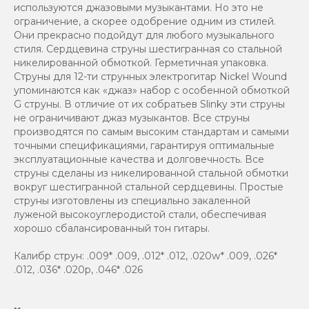
используются джазовыми музыкантами. Но это не
ограничение, а скорее одобрение одним из стилей.
Они прекрасно подойдут для любого музыкального
стиля. Сердцевина струны шестигранная со стальной
никелированной обмоткой. Герметичная упаковка.
Струны для 12-ти струнных электрогитар Nickel Wound
упоминаются как «джаз» набор с особенной обмоткой
G струны. В отличие от их собратьев Slinky эти струны
не ограничивают джаз музыкантов. Все струны
производятся по самым высоким стандартам и самыми
точными спецификациями, гарантируя оптимальные
эксплуатационные качества и долговечность. Все
струны сделаны из никелированной стальной обмотки
вокруг шестигранной стальной сердцевины. Простые
струны изготовлены из специально закаленной
луженой высокоуглеродистой стали, обеспечивая
хорошо сбалансированный тон гитары.
Калибр струн: .009* .009, .012* .012, .020w* .009, .026*
.012, .036* .020p, .046* .026