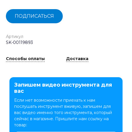
ПОДПИСАТЬСЯ
Артикул
SK-00119893
Способы оплаты
Доставка
Запишем видео инструмента для
вас
Если нет возможности приехать к нам
послушать инструмент вживую, запишем для
вас видео именно того инструмента, который
сейчас в магазине. Пришлите нам ссылку на
товар: