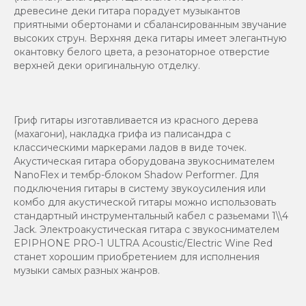
древесине деки гитара порадует музыкантов
приятными обертонами и сбалансированным звучание
высоких струн. Верхняя дека гитары имеет элегантную
окантовку белого цвета, а резонаторное отверстие
верхней деки оригинальную отделку.
Гриф гитары изготавливается из красного дерева
(махагони), накладка грифа из палисандра с
классическими маркерами ладов в виде точек.
Акустическая гитара оборудована звукоснимателем
NanoFlex и тембр-блоком Shadow Performer. Для
подключения гитары в систему звукоусиления или
комбо для акустической гитары можно использовать
стандартный инструментальный кабел с разьемами 1\\4
Jack. Электроакустическая гитара с звукоснимателем
EPIPHONE PRO-1 ULTRA Acoustic/Electric Wine Red
станет хорошим приобретением для исполнения
музыки самых разных жанров.