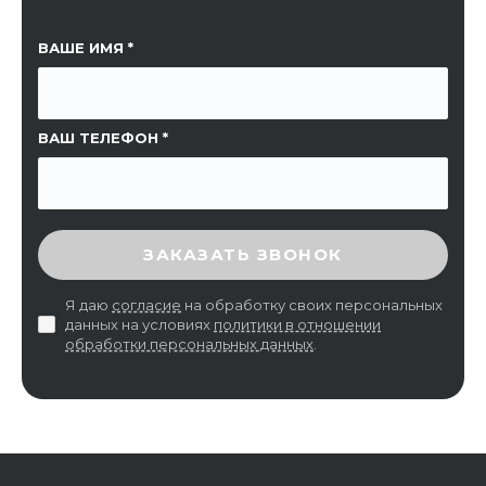
ССЫЛКА НА СТРАНИЦУ
ВАШЕ ИМЯ
ВАШ ТЕЛЕФОН
ВВЕДИТЕ ПРОВЕРОЧНЫЙ КОД
ЗАКАЗАТЬ ЗВОНОК
Я даю
согласие
на обработку своих персональных
данных на условиях
политики в отношении
обработки персональных данных
.