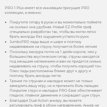
PRO-1 Plus имеет все инновации присущие PRO
коллекции, а именно:
Покрутите гитару в руках и вы моментально поймете
на сколько она удобная. Новый EZ-Profile гриф
специально разработан так, чтобы вы могли легко
брать аккорды без ощущения усталости руки.
JumboPRO лады выше и шире и поэтому
надавливание на струну получается более легким
Поскольку мензура почти на 1 дюйм короче, чем у
большинства акустических гитар, струны находятся
под меньшим натяжением и вам не придется сильно
надавливать на струну, чтобы получить хороший тон.
Плюс лады расположены ближе друг к другу и
поэтому брать аккорды легче.
Трение по струнам и накладке может не только
замедлить вашу игру, но и причинить боль пальцам.
Покрытие струн и накладки PRO-Ease обеспечивает
гладкое, плавное движение и сокращает шум струн.
Благодаря Dual-Action анкеру, вы можете
регулировать гриф в обоих направлениях. Анкер не