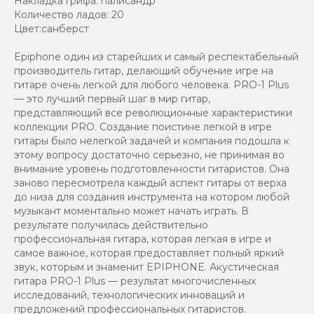
Накладка грифа: палисандр
Количество ладов: 20
Цвет:санберст
Epiphone один из старейших и самый респектабельный
производитель гитар, делающий обучение игре на
гитаре очень легкой для любого человека. PRO-1 Plus
— это лучший первый шаг в мир гитар,
представляющий все революционные характеристики
коллекции PRO. Создание поистине легкой в игре
гитары было нелегкой задачей и компания подошла к
этому вопросу достаточно серьезно, не принимая во
внимание уровень подготовленности гитаристов. Она
заново пересмотрела каждый аспект гитары от верха
до низа для создания инструмента на котором любой
музыкант моментально может начать играть. В
результате получилась действительно
профессиональная гитара, которая легкая в игре и
самое важное, которая предоставляет полный яркий
звук, которым и знаменит EPIPHONE. Акустическая
гитара PRO-1 Plus — результат многочисленных
исследований, технологических инноваций и
предложений профессиональных гитаристов.