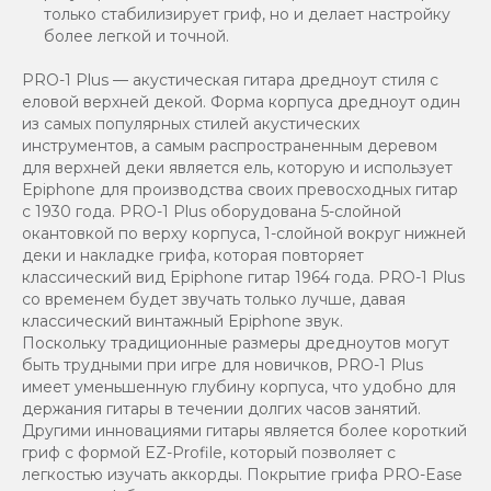
только стабилизирует гриф, но и делает настройку
более легкой и точной.
PRO-1 Plus — акустическая гитара дредноут стиля с
еловой верхней декой. Форма корпуса дредноут один
из самых популярных стилей акустических
инструментов, а самым распространенным деревом
для верхней деки является ель, которую и использует
Epiphone для производства своих превосходных гитар
с 1930 года. PRO-1 Plus оборудована 5-слойной
окантовкой по верху корпуса, 1-слойной вокруг нижней
деки и накладке грифа, которая повторяет
классический вид Epiphone гитар 1964 года. PRO-1 Plus
со временем будет звучать только лучше, давая
классический винтажный Epiphone звук.
Поскольку традиционные размеры дредноутов могут
быть трудными при игре для новичков, PRO-1 Plus
имеет уменьшенную глубину корпуса, что удобно для
держания гитары в течении долгих часов занятий.
Другими инновациями гитары является более короткий
гриф с формой EZ-Profile, который позволяет с
легкостью изучать аккорды. Покрытие грифа PRO-Ease