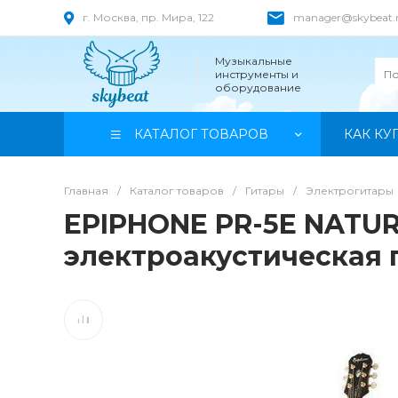
г. Москва, пр. Мира, 122
manager@skybeat.
Музыкальные
инструменты и
оборудование
КАТАЛОГ ТОВАРОВ
КАК КУ
Главная
/
Каталог товаров
/
Гитары
/
Электрогитары
EPIPHONE PR-5E NATU
электроакустическая 