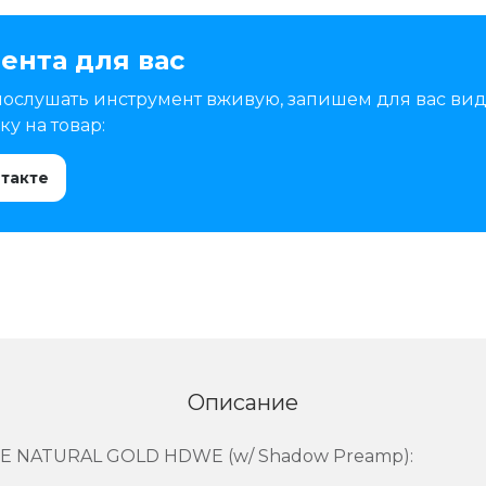
ента для вас
послушать инструмент вживую, запишем для вас вид
у на товар:
нтакте
Описание
E NATURAL GOLD HDWE (w/ Shadow Preamp):