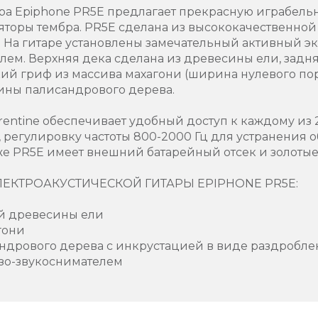
ра Epiphone PR5E предлагает прекрасную играбельн
яторы тембра. PR5E сделана из высококачественной
e. На гитаре установлены замечательный активный эк
лем. Верхняя дека сделана из древесины ели, задня
ий гриф из массива махагони (ширина нулевого поро
ины палисандрового дерева.
entine обеспечивает удобный доступ к каждому из 
 регулировку частоты 800-2000 Гц для устранения о
акже PR5E имеет внешний батарейный отсек и золоты
ЕКТРОАКУСТИЧЕСКОЙ ГИТАРЫ EPIPHONE PR5E:
ой древесины ели
гони
сандрового дерева с инкрустацией в виде раздробл
езо-звукоснимателем