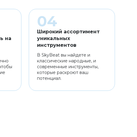
Широкий ассортимент
ь на
уникальных
инструментов
В SkyBeat вы найдете и
ично
классические народные, и
чтобы
современные инструменты,
ние
которые раскроют ваш
потенциал.