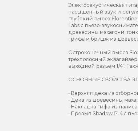
Электроакустическая гита
насыщенный звук и регул
глубокий вырез Florentin
Labs с пьезо-звукоснимате
древесины махагони, тонк
грифа и бридж из древес
Остроконечный вырез Flor
трехполосный эквалайзер,
выходной разъем 1/4’’. Т
ОСНОВНЫЕ СВОЙСТВА ЭЛ
• Верхняя дека из отборн
• Дека из древесины маха
• Накладка гифа из пали
• Преамп Shadow P-4 с пь