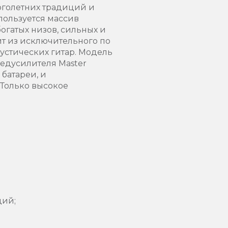
оголетних традиций и
пользуется массив
богатых низов, сильных и
ит из исключительного по
кустических гитар. Модель
редусилителя Master
 батареи, и
 Только высокое
ций;