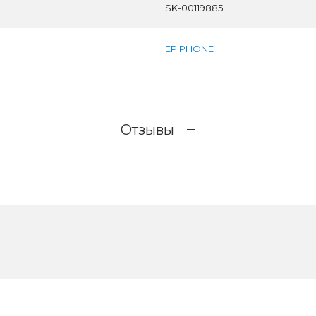
SK-00119885
EPIPHONE
Отзывы