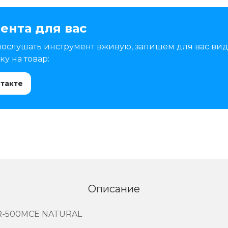
ента для вас
послушать инструмент вживую, запишем для вас вид
у на товар:
нтакте
Описание
R-500MCE NATURAL