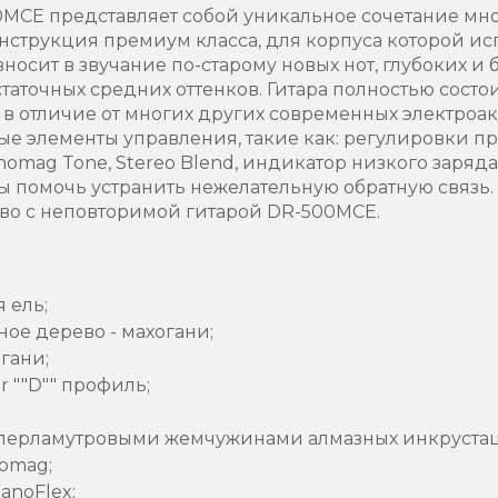
00MCE представляет собой уникальное сочетание мн
нструкция премиум класса, для корпуса которой ис
носит в звучание по-старому новых нот, глубоких и 
таточных средних оттенков. Гитара полностью состо
, в отличие от многих других современных электроа
е элементы управления, такие как: регулировки п
nomag Tone, Stereo Blend, индикатор низкого заряда
ы помочь устранить нежелательную обратную связь.
во с неповторимой гитарой DR-500MCE.
 ель;
ное дерево - махогани;
гани;
r ""D"" профиль;
с перламутровыми жемчужинами алмазных инкруста
omag;
anoFlex;