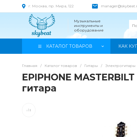
г. Москва, пр. Мира, 122
manager@skybeat.
Музыкальные
инструменты и
оборудование
КАТАЛОГ ТОВАРОВ
КАК КУ
Главная
/
Каталог товаров
/
Гитары
/
Электрогитары
EPIPHONE MASTERBILT
гитара