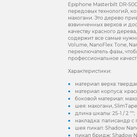
Epiphone Masterbilt DR-5
передовых технологий, ко
махогани. Это дерево прив
взвинченных верхов и дос
качеству красного дерева
содержит все самые нужны
Volume, NanoFlex Tone, Na
переключатель фазы, чтоб
профессиональное качест
Характеристики:
материал верха: твердая
материал корпуса: крас
боковой материал: махо
шея: махогани, SlimTape
длина шкалы: 25-1 / 2 "";
накладка: палисандр 
шея пикап: Shadow Nan
пикап бридж: Shadow N