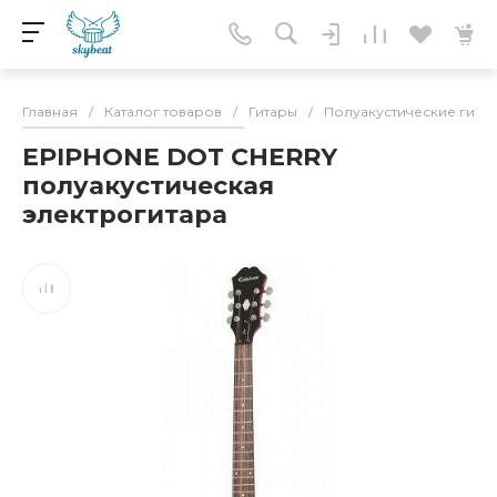
Главная
/
Каталог товаров
/
Гитары
/
Полуакустические гита
EPIPHONE DOT CHERRY
полуакустическая
электрогитара