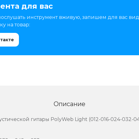
ента для вас
послушать инструмент вживую, запишем для вас вид
у на товар:
нтакте
Описание
кустической гитары PolyWeb Light (012-016-024-032-0