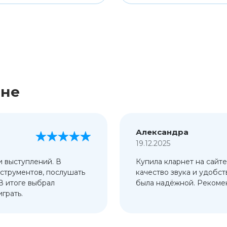
ине
Александра
19.12.2025
и выступлений. В
Купила кларнет на сайте
струментов, послушать
качество звука и удобст
 В итоге выбрал
была надёжной. Рекомен
грать.