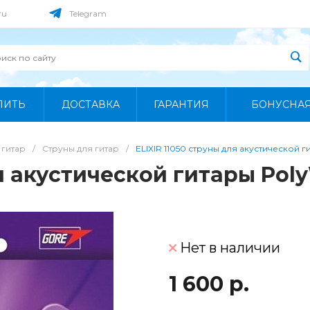
ru
Telegram
ПИТЬ
ДОСТАВКА
ГАРАНТИЯ
БОНУСНА
 гитар
/
Струны для гитар
/
ELIXIR 11050 струны для акустической г
ля акустической гитары Pol
Нет в наличии
1 600 р.