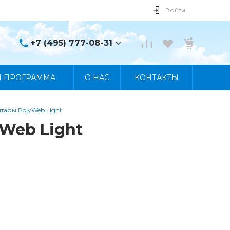
Войти
+7 (495) 777-08-31
+7 (495) 777-08-31
Я ПРОГРАММА
О НАС
КОНТАКТЫ
г. Москва, пр. Мира, 122
Пн-Пт 10:00 - 19:00 Сб
10:00 - 17:00 Вс
Выходной
итары PolyWeb Light
manager@skybeat.ru
yWeb Light