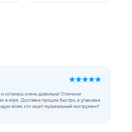
А
13
 и осталась очень довольна! Отличное
Ис
во в игре. Доставка прошла быстро, а упаковка
сп
дую всем, кто ищет музыкальный инструмент!
от
ко