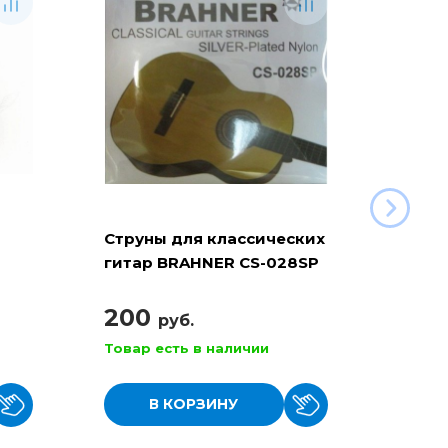
Струны для классических
Ремен
гитар BRAHNER CS-028SP
гитар
(РГК-
200
42
руб.
Товар есть в наличии
Товар
В КОРЗИНУ