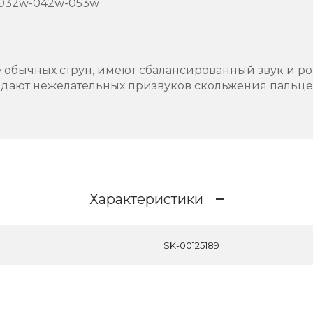
-032w-042w-053w
е обычных струн, имеют сбалансированный звук и ро
здают нежелательных призвуков скольжения пальцев
Характеристики
SK-00125189