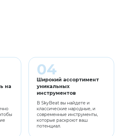
Широкий ассортимент
ь на
уникальных
инструментов
В SkyBeat вы найдете и
ично
классические народные, и
чтобы
современные инструменты,
ние
которые раскроют ваш
потенциал.