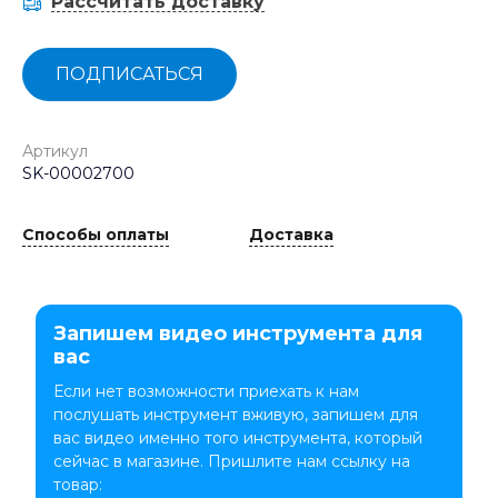
Рассчитать доставку
ПОДПИСАТЬСЯ
Артикул
SK-00002700
Способы оплаты
Доставка
Запишем видео инструмента для
вас
Если нет возможности приехать к нам
послушать инструмент вживую, запишем для
вас видео именно того инструмента, который
сейчас в магазине. Пришлите нам ссылку на
товар: