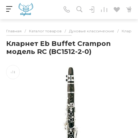
Главная
/
Каталог товаров
/
Духовые классические
/
Кларне
Кларнет Еb Buffet Crampon
модель RС (BC1512-2-0)