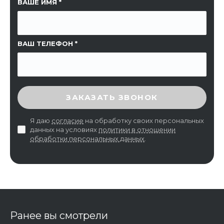
ССЫЛКА НА СТРАНИЦУ
ВАШЕ ИМЯ
ВАШ ТЕЛЕФОН
ВВЕДИТЕ ПРОВЕРОЧНЫЙ КОД
ЗАКАЗАТЬ ЗВОНОК
Я даю
согласие
на обработку своих персональных
данных на условиях
политики в отношении
обработки персональных данных
.
Ранее вы смотрели