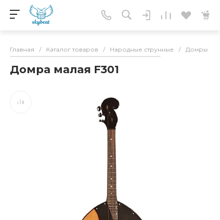
Главная
/
Каталог товаров
/
Народные струнные
/
Домры
/
Домра малая F301