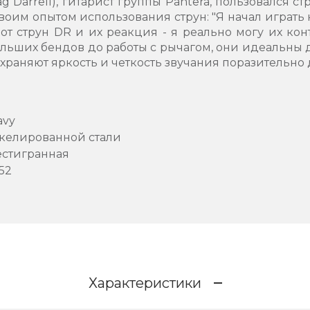
Darrell), гитарист группы Pantera, пользовался ст
им опытом использования струн: "Я начал играть на
т струн DR и их реакция - я реально могу их кон
больших бендов до работы с рычагом, они идеальны
раняют яркость и четкость звучания поразительно 
avy
икелированной стали
естигранная
52
Характеристики