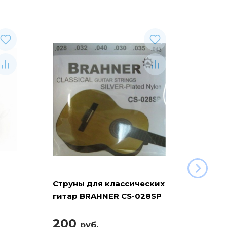
Струны для классических
Ремен
гитар BRAHNER CS-028SP
гитар
(РГК-
200
42
руб.