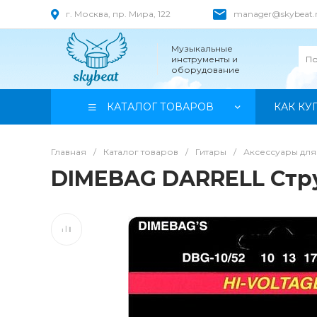
г. Москва, пр. Мира, 122
manager@skybeat.
Музыкальные
инструменты и
оборудование
КАТАЛОГ ТОВАРОВ
КАК КУ
Главная
/
Каталог товаров
/
Гитары
/
Аксессуары для
DIMEBAG DARRELL Струн