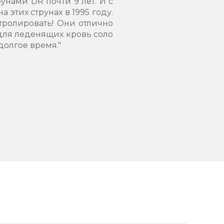
рунами DR почти 9 лет. И с
 этих струнах в 1995 году.
тролировать! Они отлично
 для леденящих кровь соло
долгое время."