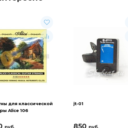
уны для классической
jt-01
ры Alice 106
0
850
руб.
руб.