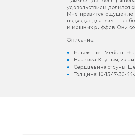
Даймбег Даррелл (Dimebag 
удовольствием делился сво
Мне нравится ощущение о
подходят для всего – от 
и мощных риффов. Они сох
Описание:
Натяжение: Medium-He
Навивка: Круглая, из н
Сердцевина струны: Ш
Толщина: 10-13-17-30-44-