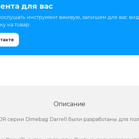
ента для вас
послушать инструмент вживую, запишем для вас вид
у на товар:
нтакте
Описание
R серии Dimebag Darrell были разработаны для пол