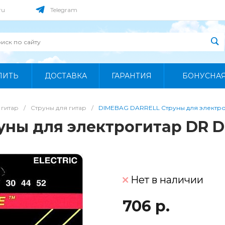
ru
Telegram
ПИТЬ
ДОСТАВКА
ГАРАНТИЯ
БОНУСНА
 гитар
/
Струны для гитар
/
DIMEBAG DARRELL Струны для электроги
ы для электрогитар DR DBG
Нет в наличии
706 р.