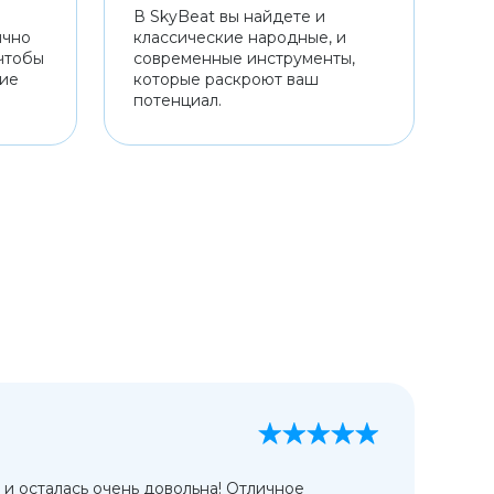
В SkyBeat вы найдете и
ично
классические народные, и
чтобы
современные инструменты,
ние
которые раскроют ваш
потенциал.
А
13
 и осталась очень довольна! Отличное
Ис