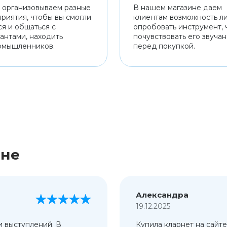
 организовываем разные
В нашем магазине даем
риятия, чтобы вы смогли
клиентам возможность л
ся и общаться с
опробовать инструмент, 
антами, находить
почувствовать его звуча
омышленников.
перед покупкой.
ине
Александра
19.12.2025
и выступлений. В
Купила кларнет на сайте