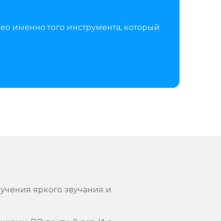
ео именно того инструмента, который
учения яркого звучания и