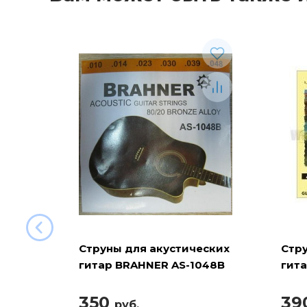
Струны для акустических
Стр
гитар BRAHNER AS-1048B
гита
350
39
руб.