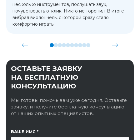
несколько инструментов, послушать звук,
почувствовать отклик. Никто не торопил. В итоге
выбрал виолончель, с которой сразу стало
комфортно играть.
ОСТАВЬТЕ ЗАЯВКУ
НА БЕСПЛАТНУЮ
КОНСУЛЬТАЦИЮ
Мы готовы помочь вам уже сегодня. Оставьте
заявку, и получите бесплатную консультацию
от наших опытных специалистов.
ССЫЛКА НА СТРАНИЦУ
ВАШЕ ИМЯ