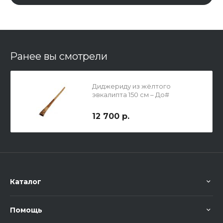
Ранее вы смотрели
Диджериду из жёлтого
эвкалипта 150 см – До#
12 700 р.
Каталог
Помощь