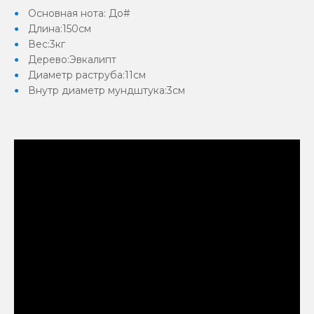
Основная нота: До#
Длина:150см
Вес:3кг
Дерево:Эвкалипт
Диаметр раструба:11см
Внутр диаметр мундштука:3см