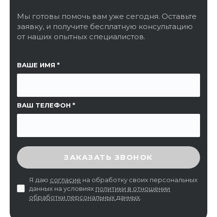
Мы готовы помочь вам уже сегодня. Оставьте
заявку, и получите бесплатную консультацию
от наших опытных специалистов.
ССЫЛКА НА СТРАНИЦУ
ВАШЕ ИМЯ
ВАШ ТЕЛЕФОН
ВВЕДИТЕ ПРОВЕРОЧНЫЙ КОД
ЗАКАЗАТЬ ЗВОНОК
Я даю
согласие
на обработку своих персональных
данных на условиях
политики в отношении
обработки персональных данных
.