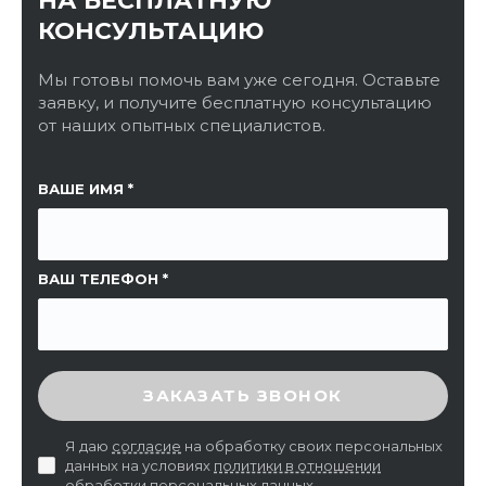
НА БЕСПЛАТНУЮ
КОНСУЛЬТАЦИЮ
Мы готовы помочь вам уже сегодня. Оставьте
заявку, и получите бесплатную консультацию
от наших опытных специалистов.
ССЫЛКА НА СТРАНИЦУ
ВАШЕ ИМЯ
ВАШ ТЕЛЕФОН
ВВЕДИТЕ ПРОВЕРОЧНЫЙ КОД
ЗАКАЗАТЬ ЗВОНОК
Я даю
согласие
на обработку своих персональных
данных на условиях
политики в отношении
обработки персональных данных
.