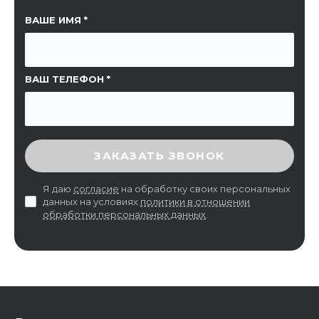
ССЫЛКА НА СТРАНИЦУ
ВАШЕ ИМЯ
ВАШ ТЕЛЕФОН
ВВЕДИТЕ ПРОВЕРОЧНЫЙ КОД
ЗАКАЗАТЬ ЗВОНОК
Я даю
согласие
на обработку своих персональных
данных на условиях
политики в отношении
обработки персональных данных
.