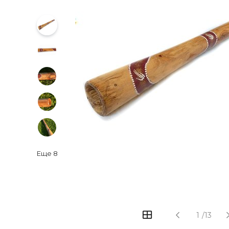
Еще
8
‹
›
1
/
13