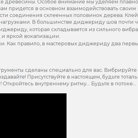
ке древесины. Особое внимание мы уделяем плавно
вам придется в основном взаимодействовать своим 
сти соединения склеенных половинок дерева. Кле
агрузками. В большинстве диджериду шов почти чт
джериду, которая складывается из сильного вибра
, и яркой вокализации.
и. Как правило, в мастеровых диджериду два перв
рументы сделаны специально для вас. Вибрируйте к
оздавайте! Присутствуйте в настоящем, будьте тотал
! Откройтесь внутреннему ритму… Будьте в потоке…