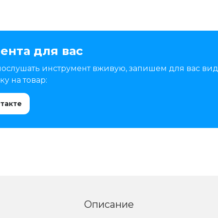
ента для вас
послушать инструмент вживую, запишем для вас вид
у на товар:
нтакте
Описание