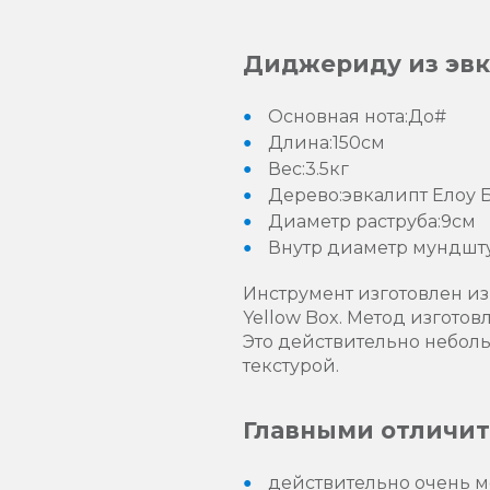
Диджериду из эвка
Основная нота:До#
Длина:150см
Вес:3.5кг
Дерево:эвкалипт Елоу 
Диаметр раструба:9см
Внутр диаметр мундшт
Инструмент изготовлен и
Yellow Box. Метод изготов
Это действительно небол
текстурой.
Главными отличит
действительно очень 