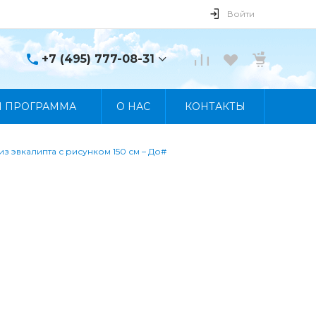
Войти
+7 (495) 777-08-31
+7 (495) 777-08-31
Я ПРОГРАММА
О НАС
КОНТАКТЫ
г. Москва, пр. Мира, 122
Пн-Пт 10:00 - 19:00 Сб
10:00 - 17:00 Вс
Выходной
з эвкалипта с рисунком 150 см – До#
manager@skybeat.ru
#