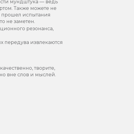
сти мундштука — ведь
ртом. Также можете не
й прошел испытания
о не заметен.
ционного резонанса,
ых передува извлекаются
ачественно, творите,
ьно вне слов и мыслей.