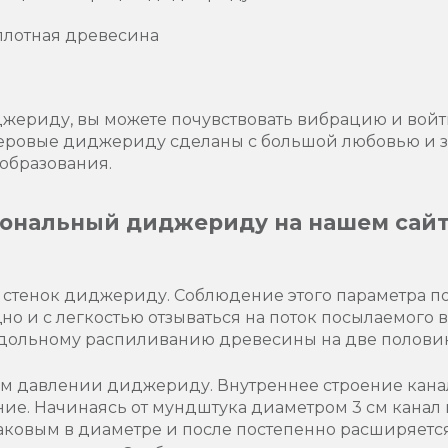
 плотная древесина
джериду, вы можете почувствовать вибрацию и войти
еровые диджериду сделаны с большой любовью и 
образования.
ональный диджериду на нашем сайт
стенок диджериду. Соблюдение этого параметра по
о и с легкостью отзываться на поток посылаемого в
одольному распиливанию древесины на две половин
м давлении диджериду. Внутреннее строение кана
ие. Начинаясь от мундштука диаметром 3 см канал
наковым в диаметре и после постепенно расширяется