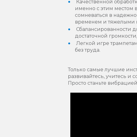
Качественной обработ
именно с этим местом 
сомневаться в надежно
временем и тяжелыми н
Сбалансированности ди
достаточной громкости
Легкой игре трампетам
без труда.
Только самые лучшие инст
развивайтесь, учитесь и с
Просто станьте вибрацией