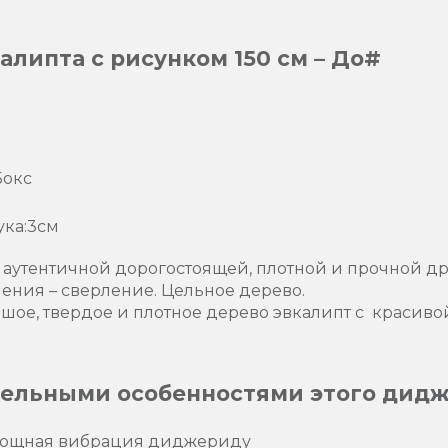
липта с рисунком 150 см – До#
Бокс
ука:3см
з аутентичной дорогостоящей, плотной и прочной д
ления – сверление. Цельное дерево.
ьшое, твердое и плотное дерево эвкалипт с красив
ельными особенностями этого дидж
мощная вибрация диджериду