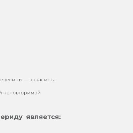
ревесины — эвкалипта
ой неповторимой
ериду является: