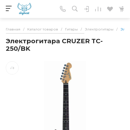
Главная
/
Каталог товаров
/
Гитары
/
Электрогитары
/
Элек
Электрогитара CRUZER TC-
250/BK