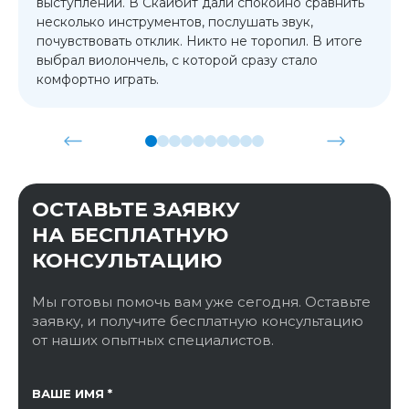
выступлений. В Скайбит дали спокойно сравнить
несколько инструментов, послушать звук,
почувствовать отклик. Никто не торопил. В итоге
выбрал виолончель, с которой сразу стало
комфортно играть.
ОСТАВЬТЕ ЗАЯВКУ
НА БЕСПЛАТНУЮ
КОНСУЛЬТАЦИЮ
Мы готовы помочь вам уже сегодня. Оставьте
заявку, и получите бесплатную консультацию
от наших опытных специалистов.
ССЫЛКА НА СТРАНИЦУ
ВАШЕ ИМЯ