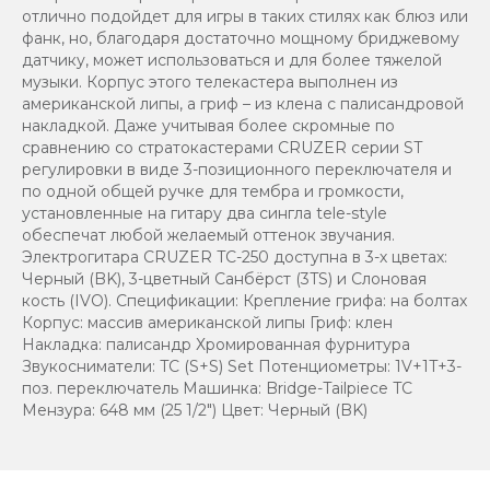
отлично подойдет для игры в таких стилях как блюз или
фанк, но, благодаря достаточно мощному бриджевому
датчику, может использоваться и для более тяжелой
музыки. Корпус этого телекастера выполнен из
американской липы, а гриф – из клена с палисандровой
накладкой. Даже учитывая более скромные по
сравнению со стратокастерами CRUZER серии ST
регулировки в виде 3-позиционного переключателя и
по одной общей ручке для тембра и громкости,
установленные на гитару два сингла tele-style
обеспечат любой желаемый оттенок звучания.
Электрогитара CRUZER TC-250 доступна в 3-х цветах:
Черный (BK), 3-цветный Санбёрст (3TS) и Слоновая
кость (IVO). Спецификации: Крепление грифа: на болтах
Корпус: массив американской липы Гриф: клен
Накладка: палисандр Хромированная фурнитура
Звукосниматели: TC (S+S) Set Потенциометры: 1V+1T+3-
поз. переключатель Машинка: Bridge-Tailpiece TC
Мензура: 648 мм (25 1/2") Цвет: Черный (BK)