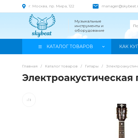
г. Москва, пр. Мира, 122
manager@skybeat.
Музыкальные
инструменты и
оборудование
КАТАЛОГ ТОВАРОВ
КАК КУ
Главная
/
Каталог товаров
/
Гитары
/
Электроакустич
Электроакустическая 