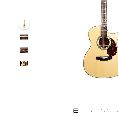
‹
›
1
/
4