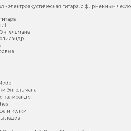
л - электроакустическая гитара, с фирменным чехл
гитара
del
 Энгельмана
палисандр
s
ровые
Model
ели Энгельмана
а: палисандр
ches
фа и колки
ы ладов
y