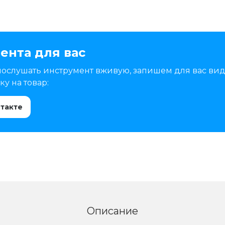
ента для вас
послушать инструмент вживую, запишем для вас вид
у на товар:
нтакте
Описание