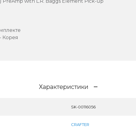
 PreAmp with L.R. Baggs Element Pick-up
мплекте
- Корея
Характеристики
SK-00116056
CRAFTER