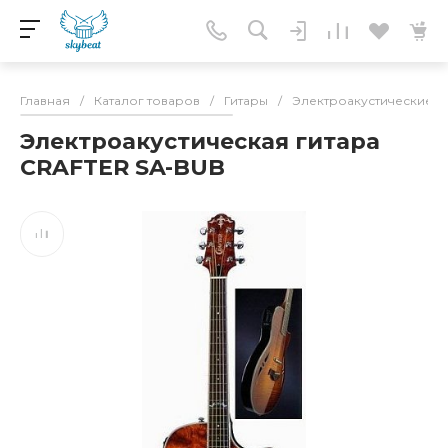
Главная
/
Каталог товаров
/
Гитары
/
Электроакустические г
Электроакустическая гитара
CRAFTER SA-BUB