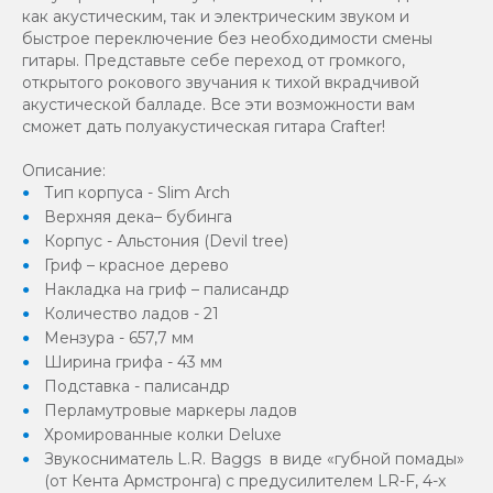
как акустическим, так и электрическим звуком и
быстрое переключение без необходимости смены
гитары. Представьте себе переход от громкого,
открытого рокового звучания к тихой вкрадчивой
акустической балладе. Все эти возможности вам
сможет дать полуакустическая гитара Crafter!
Описание:
Тип корпуса - Slim Arch
Верхняя дека– бубинга
Корпус - Альстония (Devil tree)
Гриф – красное дерево
Накладка на гриф – палисандр
Количество ладов - 21
Мензура - 657,7 мм
Ширина грифа - 43 мм
Подставка - палисандр
Перламутровые маркеры ладов
Хромированные колки Deluxe
Звукосниматель L.R. Baggs в виде «губной помады»
(от Кента Армстронга) с предусилителем LR-F, 4-x