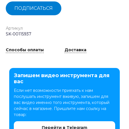
ПОДПИСАТЬСЯ
Артикул
SK-00115937
Способы оплаты
Доставка
Запишем видео инструмента для
вас
Если нет возможности приехать к нам
послушать инструмент вживую, запишем для
вас видео именно того инструмента, который
сейчас в магазине. Пришлите нам ссылку на
товар:
Перейти в Telegram