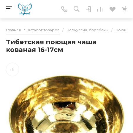
Главная
/
Каталог товаров
/
Перкуссия, барабаны
/
Поющие 
Тибетская поющая чаша
кованая 16-17см