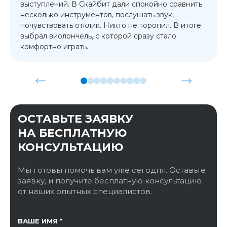
выступлений. В Скайбит дали спокойно сравнить
несколько инструментов, послушать звук,
почувствовать отклик. Никто не торопил. В итоге
выбрал виолончель, с которой сразу стало
комфортно играть.
ОСТАВЬТЕ ЗАЯВКУ
НА БЕСПЛАТНУЮ
КОНСУЛЬТАЦИЮ
Мы готовы помочь вам уже сегодня. Оставьте
заявку, и получите бесплатную консультацию
от наших опытных специалистов.
ССЫЛКА НА СТРАНИЦУ
ВАШЕ ИМЯ