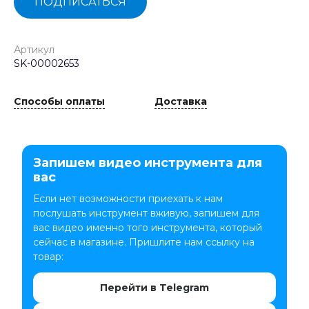
ПОДПИСАТЬСЯ
Артикул
SK-00002653
Способы оплаты
Доставка
Запишем видео инструмента для
вас
Если нет возможности приехать к нам
послушать инструмент вживую, запишем для
вас видео именно того инструмента, который
сейчас в магазине. Пришлите нам ссылку на
товар:
Перейти в Telegram