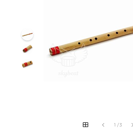
‹
›
1
/
3