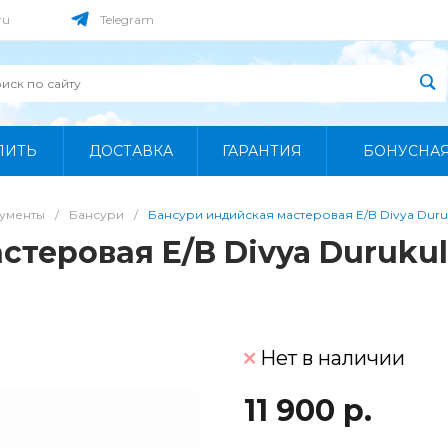
ru
Telegram
ПИТЬ
ДОСТАВКА
ГАРАНТИЯ
БОНУСНА
рументы
/
Бансури
/
Бансури индийская мастеровая E/B Divya Duru
стеровая E/B Divya Durukul
Нет в наличии
11 900 р.