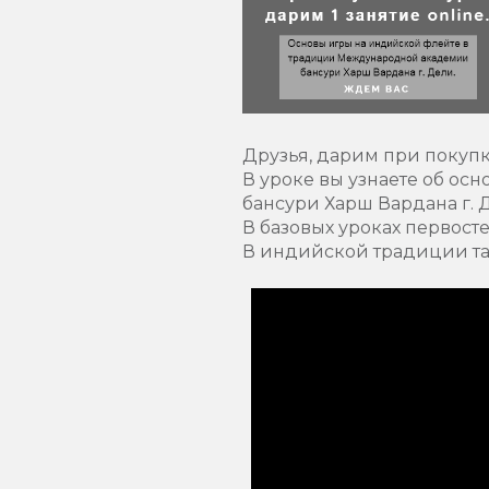
Друзья, дарим при покупк
В уроке вы узнаете об о
бансури Харш Вардана г. 
В базовых уроках первост
В индийской традиции так