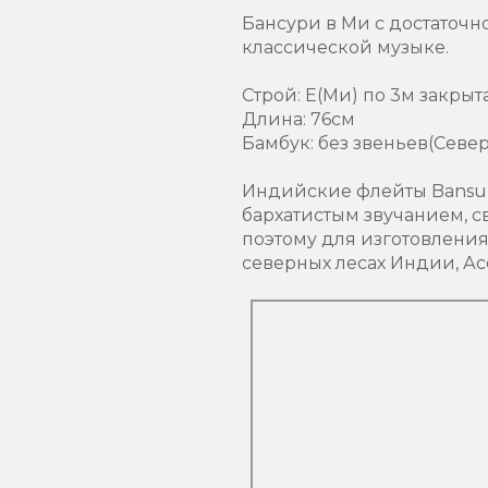
Бансури в Ми с достаточ
классической музыке.
Строй: Е(Ми) по 3м закрыт
Длина: 76см
Бамбук: без звеньев(Севе
Индийские флейты Bansur
бархатистым звучанием, с
поэтому для изготовления
северных лесах Индии, Ас