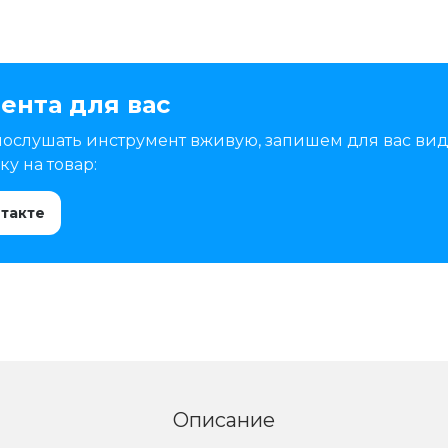
ента для вас
послушать инструмент вживую, запишем для вас вид
у на товар:
нтакте
Описание