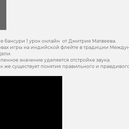
е бансури 1 урок онлайн от Дмитрия Матвеева.
сновах игры на индийской флейте в традиции Межд
Дели.
епенное значение уделяется отстройке звука.
 же существует понятия правильного и правдивого 