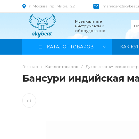
г. Москва, пр. Мира, 122
manager@skybeat.
Музыкальные
инструменты и
оборудование
КАТАЛОГ ТОВАРОВ
КАК КУ
Главная
/
Каталог товаров
/
Духовые этнические инст
Бансури индийская ма