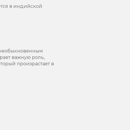
ется в индийской
т необыкновенным
рает важную роль,
оторый произрастает в