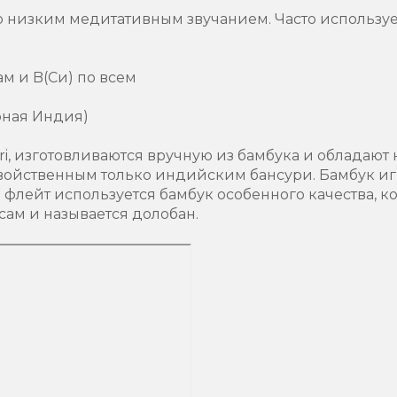
но низким медитативным звучанием. Часто использу
ам и B(Си) по всем
рная Индия)
i, изготовливаются вручную из бамбука и обладаю
войственным только индийским бансури. Бамбук иг
 флейт используется бамбук особенного качества, к
сам и называется долобан.