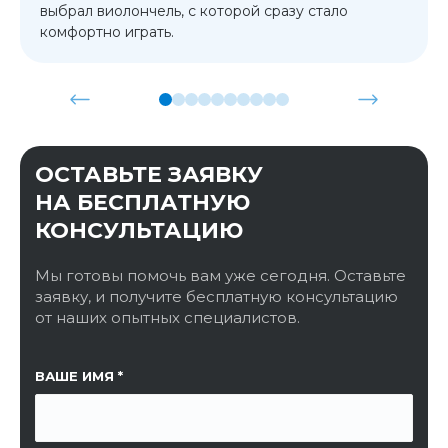
выбрал виолончель, с которой сразу стало
комфортно играть.
ОСТАВЬТЕ ЗАЯВКУ
НА БЕСПЛАТНУЮ
КОНСУЛЬТАЦИЮ
Мы готовы помочь вам уже сегодня. Оставьте
заявку, и получите бесплатную консультацию
от наших опытных специалистов.
ССЫЛКА НА СТРАНИЦУ
ВАШЕ ИМЯ