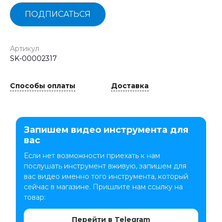
ПОДПИСАТЬСЯ
Артикул
SK-00002317
Способы оплаты
Доставка
Запишем видео инструмента для
вас
Если нет возможности приехать к нам
послушать инструмент вживую, запишем для
вас видео именно того инструмента, который
сейчас в магазине. Пришлите нам ссылку на
товар:
Перейти в Telegram