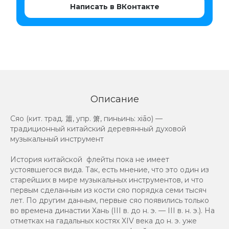
Написать в ВКонтакте
Описание
Сяо (кит. трад. 簫, упр. 箫, пиньинь: xiāo) —
традиционный китайский деревянный духовой
музыкальный инструмент
История китайской флейты пока не имеет
устоявшегося вида. Так, есть мнение, что это один из
старейших в мире музыкальных инструментов, и что
первым сделанным из кости сяо порядка семи тысяч
лет. По другим данным, первые сяо появились только
во времена династии Хань (III в. до н. э. — III в. н. э.). На
отметках на гадальных костях XIV века до н. э. уже