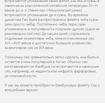
встречаются упоминания таких флейт, как янь и гуань; в
памятниках классической китайской литературы III—II
веков до н. э. (таких как «Чжоуские ритуалы»)
встречаются упоминания ди и гуань. Во времена
династии Тан была распространена флейта чиба гуань
(или просто чиба). Постепенно чиба перестали
упоминаться, и популярность получили дунсяо (одна из
разновидностей сяо) До наших дней сохранились
отдельные экземпляры чиба, немногочисленные сяо
XVI—XVII веков и достаточно большое количество
экземпляров сяо из XIX века
Поскольку сяо сравнительно легко сделать, она была и
остаётся очень популярной в Китае. Обычно сяо
изготавливают из бамбука, но встречаются и каменные
сяо, например, из жадеита или нефрита, фарфоровые,
из слоновой кости.
У нас вы можете приобрести бамбуковую флейту Сяо с
волшебным звуком