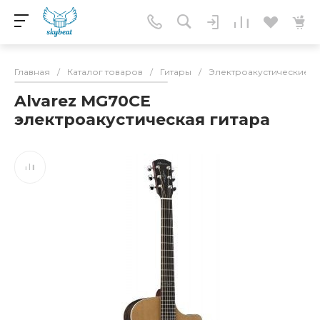
Главная
/
Каталог товаров
/
Гитары
/
Электроакустические г
Alvarez MG70CE
электроакустическая гитара