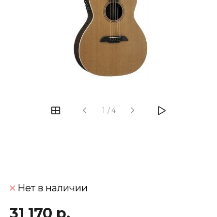
‹
›
1
/
4
Нет в наличии
31 170 р.