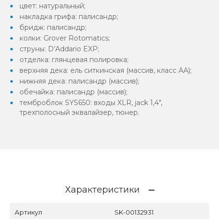
цвет: натуральный;
накладка грифа: палисандр;
бридж: палисандр;
колки: Grover Rotomatics;
струны: D’Addario EXP;
отделка: глянцевая полировка;
верхняя дека: ель ситкинская (массив, класс АА);
нижняя дека: палисандр (массив);
обечайка: палисандр (массив);
темброблок SYS650: входы XLR, jack 1,4",
трехполосный эквалайзер, тюнер.
Характеристики
Артикул
SK-00132931