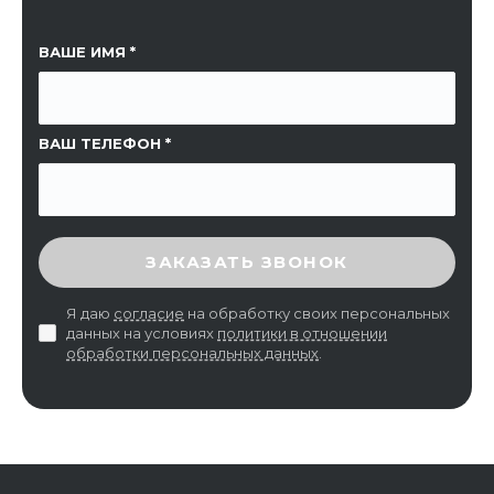
ССЫЛКА НА СТРАНИЦУ
ВАШЕ ИМЯ
ВАШ ТЕЛЕФОН
ВВЕДИТЕ ПРОВЕРОЧНЫЙ КОД
ЗАКАЗАТЬ ЗВОНОК
Я даю
согласие
на обработку своих персональных
данных на условиях
политики в отношении
обработки персональных данных
.