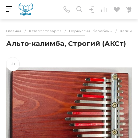
Главная
/
Каталог товаров
/
Перкуссия, барабаны
/
Калимбы
Альто-калимба, Строгий (АКСт)