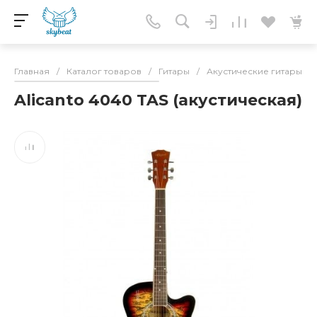
Главная
/
Каталог товаров
/
Гитары
/
Акустические гитары
/
Alicanto 4040 TAS (акустическая)