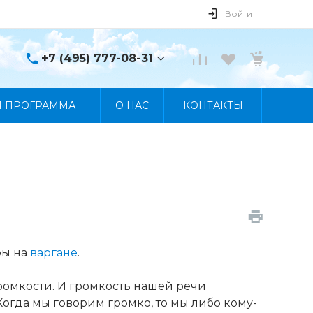
Войти
+7 (495) 777-08-31
+7 (495) 777-08-31
Я ПРОГРАММА
О НАС
КОНТАКТЫ
г. Москва, пр. Мира, 122
Пн-Пт 10:00 - 19:00 Сб
10:00 - 17:00 Вс
Выходной
manager@skybeat.ru
ры на
варгане
.
громкости. И громкость нашей речи
огда мы говорим громко, то мы либо кому-