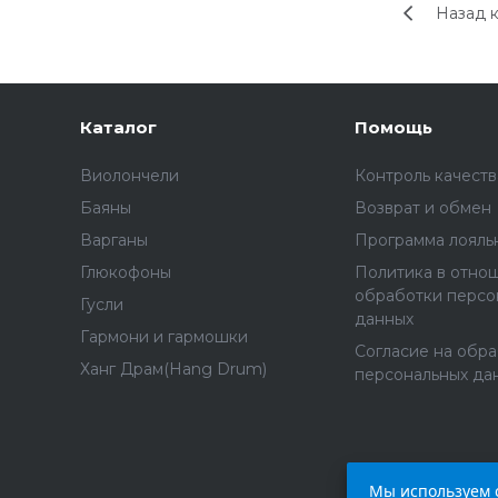
Назад к
Каталог
Помощь
Виолончели
Контроль качеств
Баяны
Возврат и обмен
Варганы
Программа лояль
Глюкофоны
Политика в отно
обработки персо
Гусли
данных
Гармони и гармошки
Согласие на обр
Ханг Драм(Hang Drum)
персональных да
Мы используем c