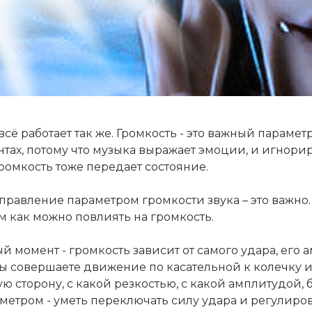
всё работает так же. Громкость - это важный параме
тах, потому что музыка выражает эмоции, и игнорир
Громкость тоже передает состояние.
правление параметром громкости звука – это важно. 
 как можно повлиять на громкость.
 момент - громкость зависит от самого удара, его 
вы совершаете движение по касательной к колечку и 
ую сторону, с какой резкостью, с какой амплитудой, 
метром - уметь переключать силу удара и регулиров