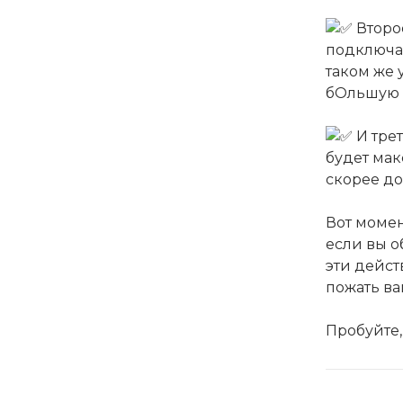
Второе
подключая
таком же 
бОльшую в
И тре
будет мак
скорее до
Вот момен
если вы о
эти дейст
пожать ва
Пробуйте,