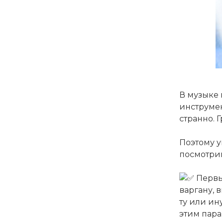
В музыке 
инструмен
странно. 
Поэтому у
посмотрим
Первый
варгану, 
ту или ин
этим пара