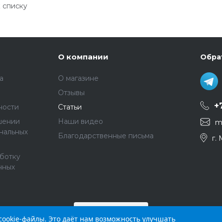
 списку
О компании
Обра
а
О магазине
Отзывы
+
ности
Статьи
шении
Наши видео
m
нальных
Благодарственные письма
г.
аботку
нных
ookie-файлы. Это даёт нам возможность улучшать