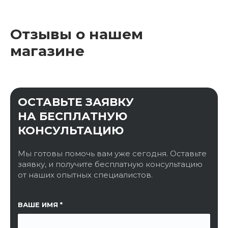
Отзывы о нашем
магазине
ОСТАВЬТЕ ЗАЯВКУ
НА БЕСПЛАТНУЮ
КОНСУЛЬТАЦИЮ
Мы готовы помочь вам уже сегодня. Оставьте
заявку, и получите бесплатную консультацию
от наших опытных специалистов.
ССЫЛКА НА СТРАНИЦУ
ВАШЕ ИМЯ