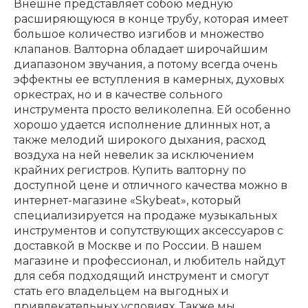
Внешне представляет собою медную
расширяющуюся в конце трубу, которая имеет
Клавишные
Сувениры, подарки
большое количество изгибов и множество
клапанов. Валторна обладает широчайшим
диапазоном звучания, а потому всегда очень
Аренда
эффектны ее вступления в камерных, духовых
оркестрах, но и в качестве сольного
инструмента просто великолепна. Ей особенно
хорошо удается исполнение длинных нот, а
также мелодий широкого дыхания, расход
воздуха на ней невелик за исключением
крайних регистров. Купить валторну по
доступной цене и отличного качества можно в
интернет-магазине «Skybeat», который
специализируется на продаже музыкальных
инструментов и сопутствующих аксессуаров с
доставкой в Москве и по России. В нашем
магазине и профессионал, и любитель найдут
для себя подходящий инструмент и смогут
стать его владельцем на выгодных и
привлекательных условиях. Также мы