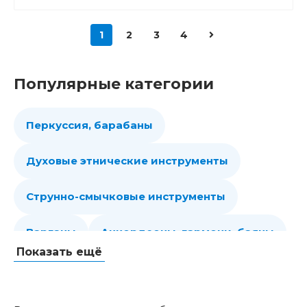
1
2
3
4
Популярные категории
Перкуссия, барабаны
Духовые этнические инструменты
Струнно-смычковые инструменты
Варганы
Аккордеоны, гармони, баяны
Показать ещё
Губные гармошки
Народные струнные
Гитары
Мелодики духовые, пианики