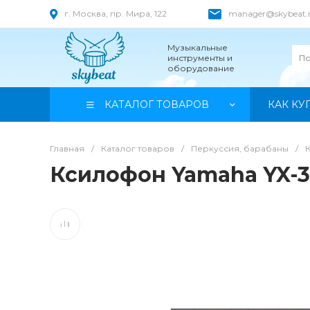
г. Москва, пр. Мира, 122
manager@skybeat.
Музыкальные
инструменты и
оборудование
КАТАЛОГ ТОВАРОВ
КАК КУ
Главная
/
Каталог товаров
/
Перкуссия, барабаны
/
Ксилофон Yamaha YX-