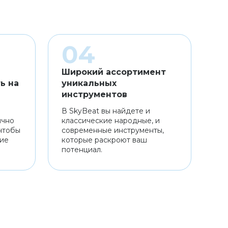
Широкий ассортимент
ь на
уникальных
инструментов
В SkyBeat вы найдете и
ично
классические народные, и
чтобы
современные инструменты,
ние
которые раскроют ваш
потенциал.