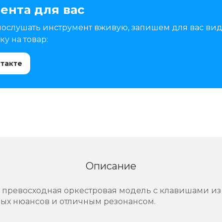
ента для вас
послушать инструмент вживую, запишем для вас вид
у на товар:
нтакте
Описание
- превосходная оркестровая модель с клавишами из
вых нюансов и отличным резонансом.