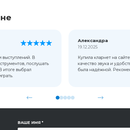
ине
Александра
19.12.2025
и выступлений. В
Купила кларнет на сайте
струментов, послушать
качество звука и удобст
 В итоге выбрал
была надёжной. Рекомен
грать.
ССЫЛКА НА СТРАНИЦУ
ВАШЕ ИМЯ