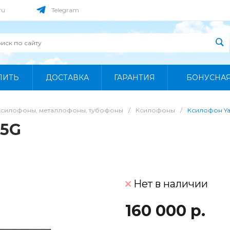
ru
Telegram
ПИТЬ
ДОСТАВКА
ГАРАНТИЯ
БОНУСНА
Ксилофоны, металлофоны, тубофоны
/
Ксилофоны
/
Ксилофон Ya
35G
Нет в наличии
160 000 р.