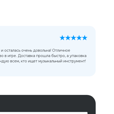
А
13
 и осталась очень довольна! Отличное
Ис
во в игре. Доставка прошла быстро, а упаковка
сп
дую всем, кто ищет музыкальный инструмент!
от
ко