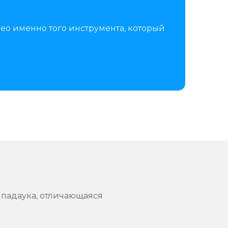
ео именно того инструмента, который
 падаука, отличающаяся