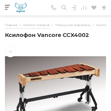
Главная
/
Каталог товаров
/
Перкуссия, барабаны
/
Ксилофо
Ксилофон Vancore CCX4002