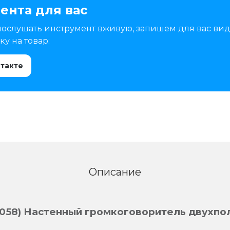
ента для вас
послушать инструмент вживую, запишем для вас вид
у на товар:
нтакте
Описание
058) Настенный громкоговоритель двухпо