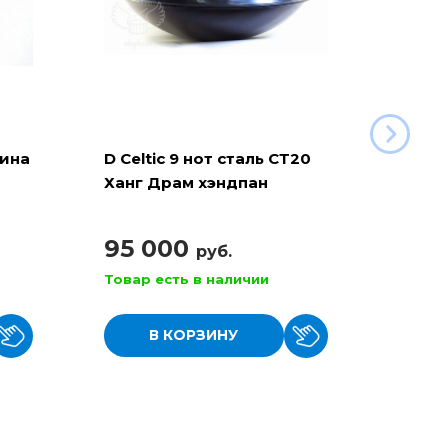
рина
D Celtic 9 нот сталь СТ20
Баян 
Ханг Драм хэндпан
110
95 000
руб.
Товар есть в наличии
Товар
В КОРЗИНУ