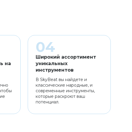
Широкий ассортимент
ь на
уникальных
инструментов
В SkyBeat вы найдете и
ично
классические народные, и
чтобы
современные инструменты,
ние
которые раскроют ваш
потенциал.