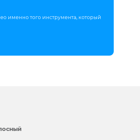
ео именно того инструмента, который
лосный