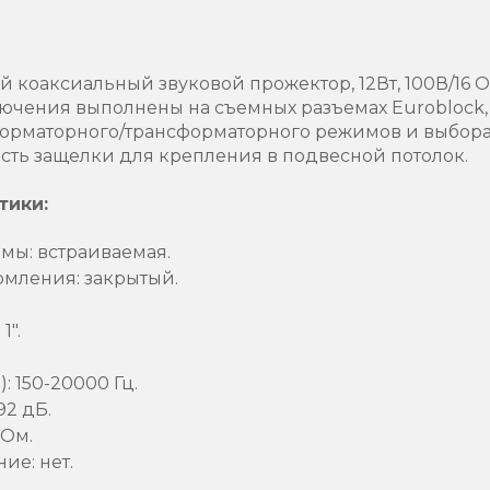
 коаксиальный звуковой прожектор, 12Вт, 100В/16 О
ючения выполнены на съемных разъемах Euroblock
орматорного/трансформаторного режимов и выбор
сть защелки для крепления в подвесной потолок.
тики:
мы: встраиваемая.
рмления: закрытый.
1".
: 150-20000 Гц.
92 дБ.
 Ом.
ие: нет.