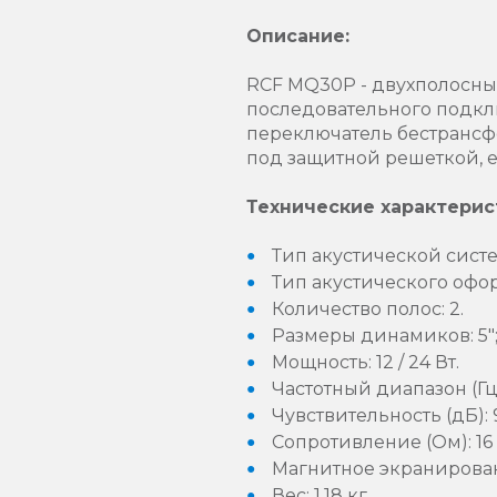
Описание:
RCF MQ30P - двухполосный
последовательного подкл
переключатель бестрансф
под защитной решеткой, е
Технические характерис
Тип акустической систе
Тип акустического офо
Количество полос: 2.
Размеры динамиков: 5"; 
Мощность: 12 / 24 Вт.
Частотный диапазон (Гц)
Чувствительность (дБ): 
Сопротивление (Ом): 16
Магнитное экранирован
Вес: 1.18 кг.