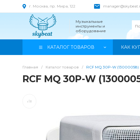
г. Москва, пр. Мира, 122
manager@skybeat.
Музыкальные
инструменты и
оборудование
КАТАЛОГ ТОВАРОВ
КАК КУ
Главная
/
Каталог товаров
/
RCF MQ 30P-W (13000058)
RCF MQ 30P-W (130000