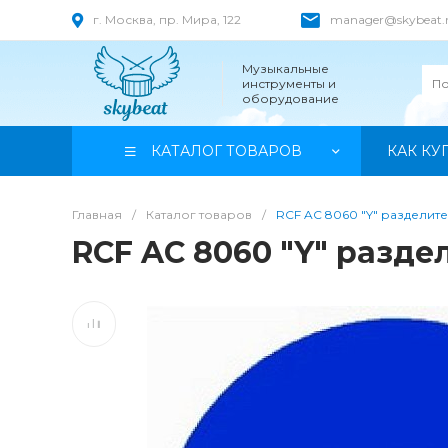
г. Москва, пр. Мира, 122
manager@skybeat.
Музыкальные
инструменты и
оборудование
КАТАЛОГ ТОВАРОВ
КАК КУ
Главная
/
Каталог товаров
/
RCF AC 8060 "Y" разделит
RCF AC 8060 "Y" разд