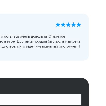
А
13
 и осталась очень довольна! Отличное
Ис
во в игре. Доставка прошла быстро, а упаковка
сп
дую всем, кто ищет музыкальный инструмент!
от
ко