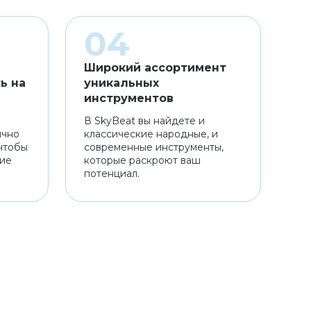
Широкий ассортимент
ь на
уникальных
инструментов
В SkyBeat вы найдете и
ично
классические народные, и
чтобы
современные инструменты,
ние
которые раскроют ваш
потенциал.