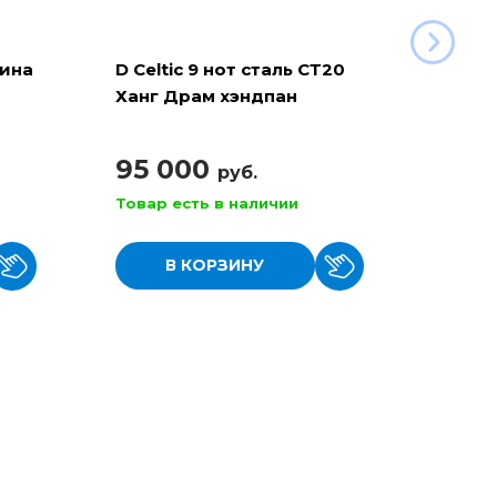
рина
D Celtic 9 нот сталь СТ20
Баян 
Ханг Драм хэндпан
110
95 000
руб.
Товар есть в наличии
Товар
В КОРЗИНУ