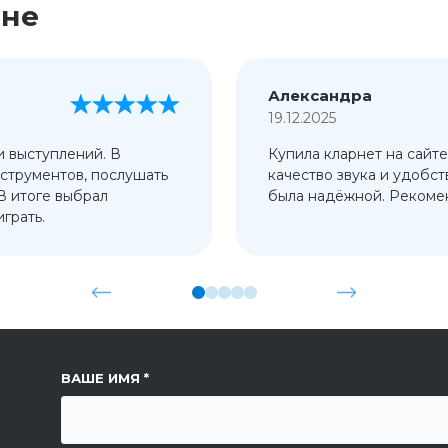
ине
Александра
19.12.2025
и выступлений. В
Купила кларнет на сайте
струментов, послушать
качество звука и удобст
 В итоге выбрал
была надёжной. Рекомен
грать.
ССЫЛКА НА СТРАНИЦУ
ВАШЕ ИМЯ