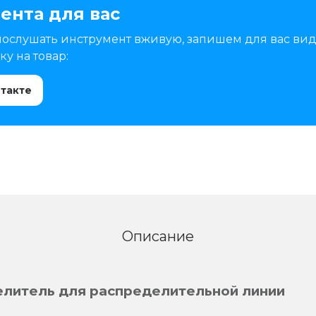
ента для вас
послушать инструмент вживую, запишем для вас вид
у на товар:
нтакте
Описание
делитель для распределительной линии