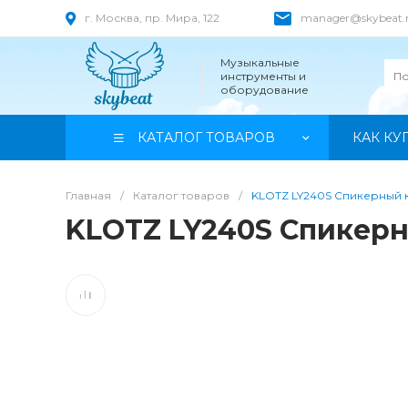
г. Москва, пр. Мира, 122
manager@skybeat.
Музыкальные
инструменты и
оборудование
КАТАЛОГ ТОВАРОВ
КАК КУ
Главная
/
Каталог товаров
/
KLOTZ LY240S Спикерный 
KLOTZ LY240S Спикер