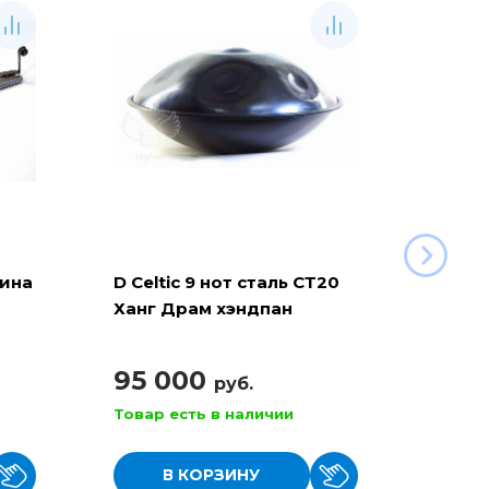
рина
D Celtic 9 нот сталь СТ20
Баян 
Ханг Драм хэндпан
110
95 000
руб.
Товар есть в наличии
Товар
В КОРЗИНУ