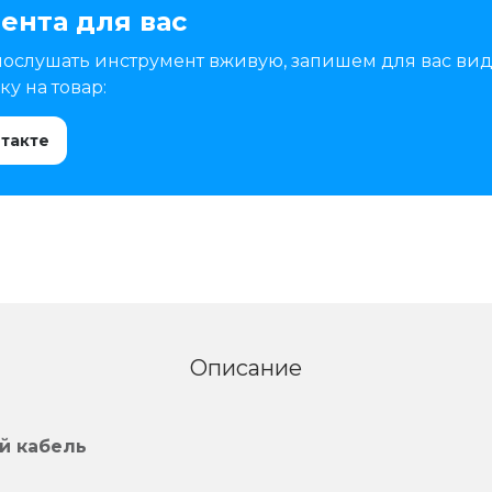
ента для вас
послушать инструмент вживую, запишем для вас вид
у на товар:
нтакте
Описание
й кабель