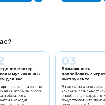
ас?
едение мастер-
Возможность
сов и музыкальных
попробовать сыграт
еч для вас
инструменте
 организовываем разные
В нашем магазине даем
риятия, чтобы вы смогли
клиентам возможность л
ся и общаться с
опробовать инструмент, 
антами, находить
почувствовать его звуча
омышленников.
перед покупкой.