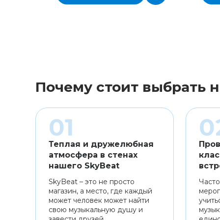
Почему стоит выбрать н
Теплая и дружелюбная
Пров
атмосфера в стенах
клас
нашего SkyBeat
встр
SkyBeat – это не просто
Часто
магазин, а место, где каждый
мероп
может человек может найти
учить
свою музыкальную душу и
музык
завести друзей.
един