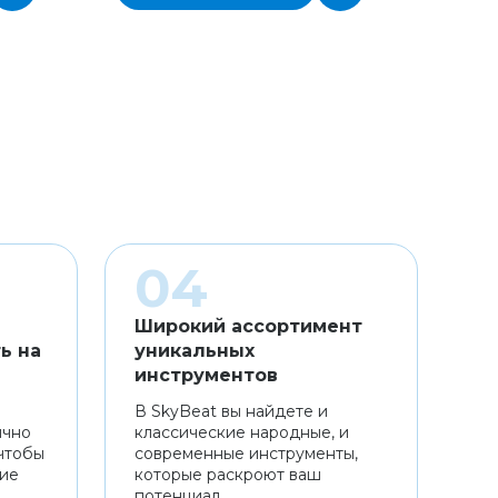
Широкий ассортимент
ь на
уникальных
инструментов
В SkyBeat вы найдете и
ично
классические народные, и
чтобы
современные инструменты,
ние
которые раскроют ваш
потенциал.