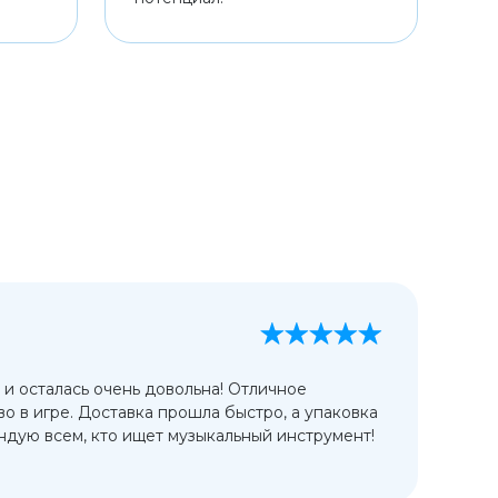
А
13
 и осталась очень довольна! Отличное
Ис
во в игре. Доставка прошла быстро, а упаковка
сп
дую всем, кто ищет музыкальный инструмент!
от
ко