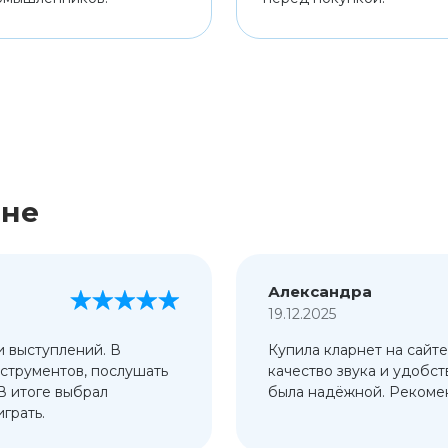
ине
Александра
19.12.2025
и выступлений. В
Купила кларнет на сайте
струментов, послушать
качество звука и удобст
 В итоге выбрал
была надёжной. Рекомен
грать.