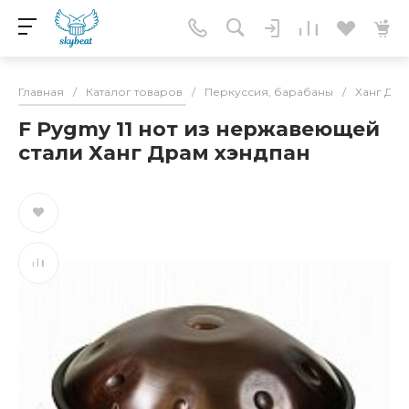
Главная
/
Каталог товаров
/
Перкуссия, барабаны
/
Ханг Дра
F Pygmy 11 нот из нержавеющей
стали Ханг Драм хэндпан