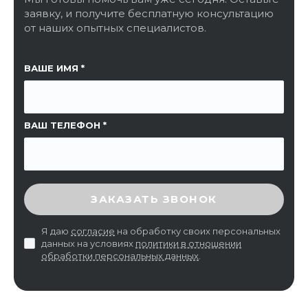
заявку, и получите бесплатную консультацию
от наших опытных специалистов.
ССЫЛКА НА СТРАНИЦУ
ВАШЕ ИМЯ
ВАШ ТЕЛЕФОН
ВВЕДИТЕ ПРОВЕРОЧНЫЙ КОД
ЗАКАЗАТЬ ЗВОНОК
Я даю
согласие
на обработку своих персональных
данных на условиях
политики в отношении
обработки персональных данных
.