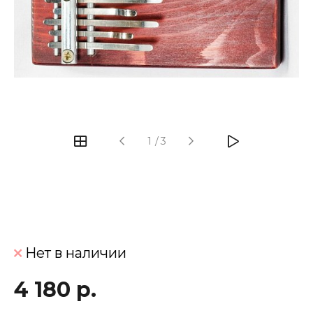
‹
›
1
/
3
Нет в наличии
4 180 р.