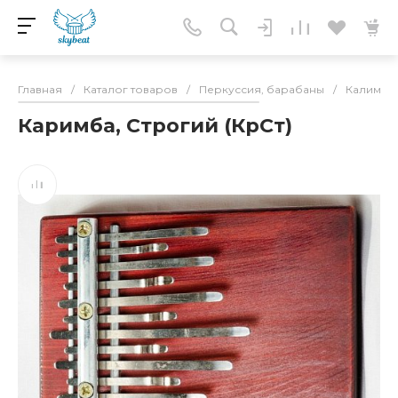
Главная
/
Каталог товаров
/
Перкуссия, барабаны
/
Калимбы
Каримба, Строгий (КрСт)