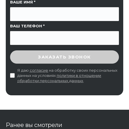
ССЫЛКА НА СТРАНИЦУ
ВАШЕ ИМЯ
ВАШ ТЕЛЕФОН
ВВЕДИТЕ ПРОВЕРОЧНЫЙ КОД
ЗАКАЗАТЬ ЗВОНОК
Я даю
согласие
на обработку своих персональных
данных на условиях
политики в отношении
обработки персональных данных
.
Ранее вы смотрели