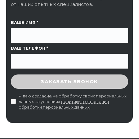
от наших опытных специалистов.
ССЫЛКА НА СТРАНИЦУ
ВАШЕ ИМЯ
ВАШ ТЕЛЕФОН
ВВЕДИТЕ ПРОВЕРОЧНЫЙ КОД
ЗАКАЗАТЬ ЗВОНОК
Я даю
согласие
на обработку своих персональных
данных на условиях
политики в отношении
обработки персональных данных
.