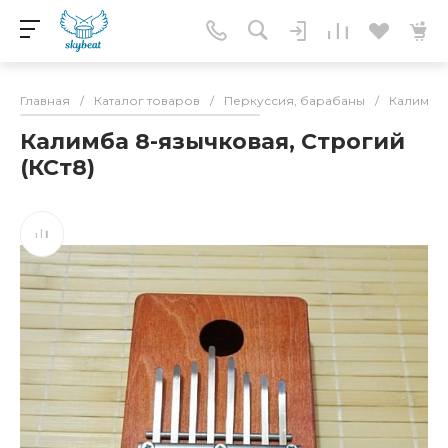
Главная
/
Каталог товаров
/
Перкуссия, барабаны
/
Калимбы
Калимба 8-язычковая, Строгий
(КСт8)