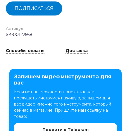
ПОДПИСАТЬСЯ
Артикул
SK-00122568
Способы оплаты
Доставка
Запишем видео инструмента для
вас
Если нет возможности приехать к нам
послушать инструмент вживую, запишем для
вас видео именно того инструмента, который
сейчас в магазине. Пришлите нам ссылку на
товар:
Перейти в Telegram