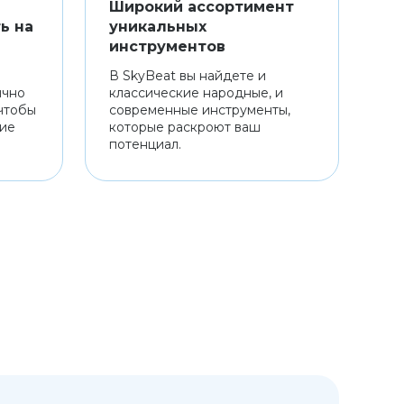
Широкий ассортимент
ь на
уникальных
инструментов
В SkyBeat вы найдете и
ично
классические народные, и
чтобы
современные инструменты,
ние
которые раскроют ваш
потенциал.