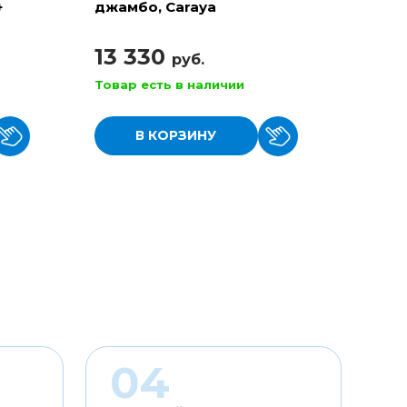
+
джамбо, Caraya
акуст
шест
13 330
46 
руб.
Товар есть в наличии
Товар
В КОРЗИНУ