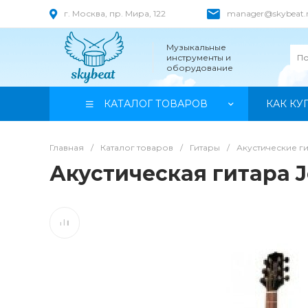
г. Москва, пр. Мира, 122
manager@skybeat.
Музыкальные
инструменты и
оборудование
КАТАЛОГ ТОВАРОВ
КАК КУ
Главная
/
Каталог товаров
/
Гитары
/
Акустические г
Акустическая гитара J