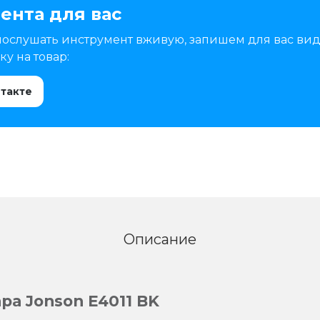
ента для вас
послушать инструмент вживую, запишем для вас вид
у на товар:
нтакте
Описание
ра Jonson E4011 BK