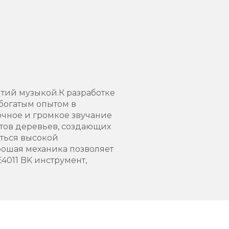
ятий музыкой.К разработке
богатым опытом в
очное и громкое звучание
ртов деревьев, создающих
иться высокой
рошая механика позволяет
4011 BK инструмент,