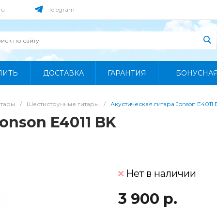
ru
Telegram
ПИТЬ
ДОСТАВКА
ГАРАНТИЯ
БОНУСНА
итары
/
Шестиструнные гитары
/
Акустическая гитара Jonson E4011 
onson E4011 BK
Нет в наличии
3 900 р.