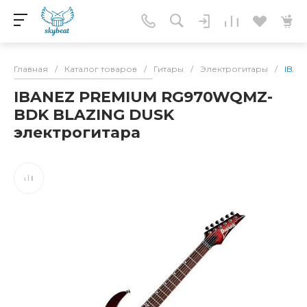
Главная
/
Каталог товаров
/
Гитары
/
Электрогитары
/
IBAN
IBANEZ PREMIUM RG970WQMZ-
BDK BLAZING DUSK
электрогитара