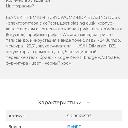
Количество ладов: 24
Цвет:красный
IBANEZ PREMIUM RG970WQMZ-BDK BLAZING DUSK
- электрогитара c кейсом, цвет blazing dusk, корпус -
липа с верхом из огненного клёна, гриф - венге/бубинга
(5 кусков), профиль грифа - Wizard, накладка грифа -
палисандр, инкрустация в виде точек, лады - 24 Jumbo,
мензура - 25,5`, звукосниматели - H/S/H DiMarzio IBZ,
регуляторы - громкость, тон, 5-позиционный
переключатель, бридж - Edge-Zero II bridge w/ZPS3Fe,
фурнитура - цвет - чёрный хром.
Характеристики
Артикул
SK-00120997
Бренд
IBANEZ