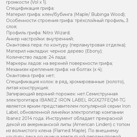
громкости (Vol х 1).
Спецификация грифа:
Материл грифа: клен/бубинга (Maple/ Bubinga Wood);
Особенности строения грифа: трёхслойный профиль, 3
слоя;
Профиль грифа: Nitro Wizard;
Анкер настройки: внутренний;
Окантовка пера: по контуру (перламутровая отделка);
Материл накладки: черное дерево (Ebony);
Количество ладов: 24 лада;
Маркеры ладов: на верхней поверхности грифа;
Механизм крепления грифа: на болтах (х 4);
Окантовка грифа: нет;
Спецификация колок: в ряд, хромированные (золото),
литая конструкция;
Запирающий верхний порожек: нет.Семиструнная
электрогитара IBANEZ IRON LABEL RGIX27FEQM-TG
является ярким представителем популярной серии Iron
Label, обновленной линейки электрогитар компании
Ibanez 2014 года. Инструмент обладает прекрасной
декой из американской липы (American Linden) с топом
из волнистого клена (Flamed Maple). По внешнему
контуру дека оснащена элегантной перламутровой