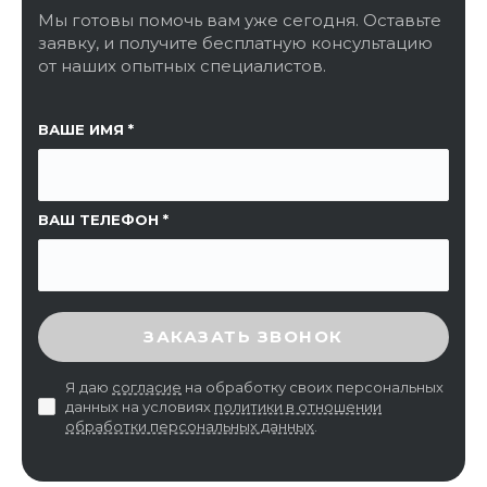
Мы готовы помочь вам уже сегодня. Оставьте
заявку, и получите бесплатную консультацию
от наших опытных специалистов.
ССЫЛКА НА СТРАНИЦУ
ВАШЕ ИМЯ
ВАШ ТЕЛЕФОН
ВВЕДИТЕ ПРОВЕРОЧНЫЙ КОД
ЗАКАЗАТЬ ЗВОНОК
Я даю
согласие
на обработку своих персональных
данных на условиях
политики в отношении
обработки персональных данных
.