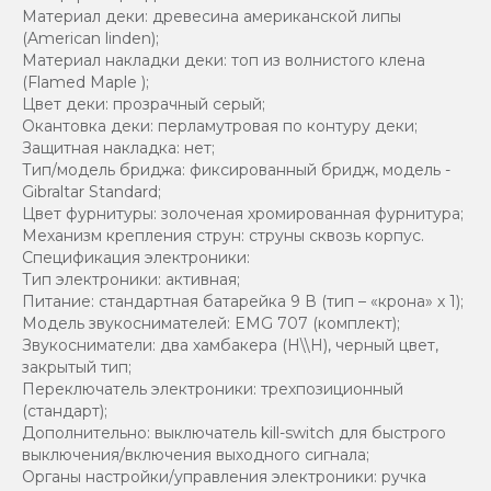
Материал деки: древесина американской липы
(American linden);
Материал накладки деки: топ из волнистого клена
(Flamed Maple );
Цвет деки: прозрачный серый;
Окантовка деки: перламутровая по контуру деки;
Защитная накладка: нет;
Тип/модель бриджа: фиксированный бридж, модель -
Gibraltar Standard;
Цвет фурнитуры: золоченая хромированная фурнитура;
Механизм крепления струн: струны сквозь корпус.
Спецификация электроники:
Тип электроники: активная;
Питание: стандартная батарейка 9 В (тип – «крона» х 1);
Модель звукоснимателей: EMG 707 (комплект);
Звукосниматели: два хамбакера (H\\H), черный цвет,
закрытый тип;
Переключатель электроники: трехпозиционный
(стандарт);
Дополнительно: выключатель kill-switch для быстрого
выключения/включения выходного сигнала;
Органы настройки/управления электроники: ручка