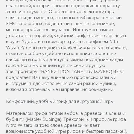
окантовкой, которая приятно подчеркивает красоту
этого инструмента. Особенностью электрогитары
являются два мощных, активных хамбакера компании
EMG, способных выдавать ни с чем не сравнимое,
мощное, пробивное звучание. Инструмент имеет
достаточно широкий, удобный гриф, отлично лежащий
в руке. Удобство и комфорт грифа с профилем Nitro
Wizard-7 смогли оценить профессиональные гитаристы,
отметив особое удобство исполнения скоростных
пассажей и полный доступ к самым последним ладам
грифа. Если Вы решили купить семиструнную
электрогитару, IBANEZ IRON LABEL RGIX27FEQM-TG
предлагает Вашему вниманию профессиональный
инструмент для исполнения самой разной музыки,
включая экстремальные направления рок-музыки.
Комфортный, удобный гриф для виртуозной игры
Материалом грифа гитары выбрана древесина клена и
бубинги (Maple/ Bubinga). Трёхслойный профиль грифа
Nitro Wizard из трех слоев древесины дает
возможность удобной игры рифов и быстрых пассажей,