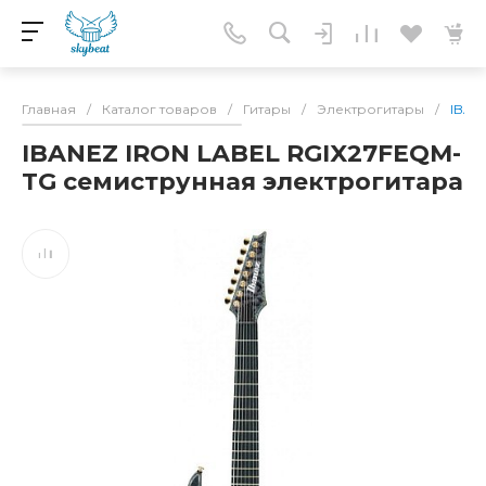
Главная
/
Каталог товаров
/
Гитары
/
Электрогитары
/
IBAN
IBANEZ IRON LABEL RGIX27FEQM-
TG семиструнная электрогитара