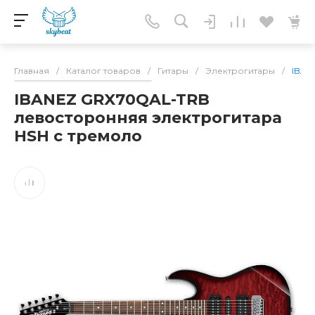
Главная
/
Каталог товаров
/
Гитары
/
Электрогитары
/
IBAN
IBANEZ GRX70QAL-TRB
левосторонняя электрогитара
HSH с тремоло