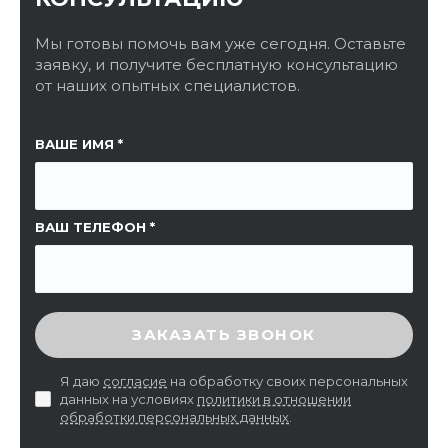
Мы готовы помочь вам уже сегодня. Оставьте
заявку, и получите бесплатную консультацию
от наших опытных специалистов.
ССЫЛКА НА СТРАНИЦУ
ВАШЕ ИМЯ
ВАШ ТЕЛЕФОН
ВВЕДИТЕ ПРОВЕРОЧНЫЙ КОД
ЗАКАЗАТЬ ЗВОНОК
Я даю
согласие
на обработку своих персональных
данных на условиях
политики в отношении
обработки персональных данных
.