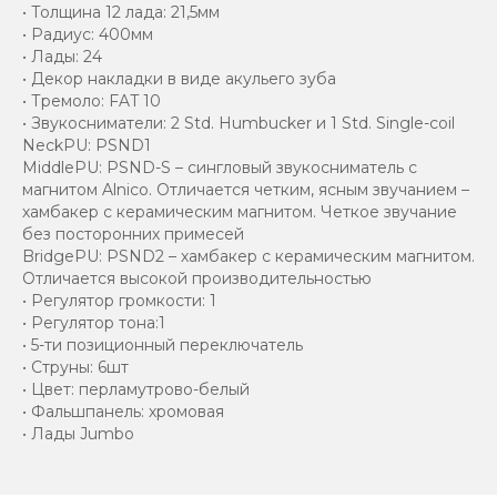
• Толщина 12 лада: 21,5мм
• Радиус: 400мм
• Лады: 24
• Декор накладки в виде акульего зуба
• Тремоло: FAT 10
• Звукосниматели: 2 Std. Humbucker и 1 Std. Single-coil
NeckPU: PSND1
MiddlePU: PSND-S – сингловый звукосниматель с
магнитом Alnico. Отличается четким, ясным звучанием –
хамбакер с керамическим магнитом. Четкое звучание
без посторонних примесей
BridgePU: PSND2 – хамбакер с керамическим магнитом.
Отличается высокой производительностью
• Регулятор громкости: 1
• Регулятор тона:1
• 5-ти позиционный переключатель
• Струны: 6шт
• Цвет: перламутрово-белый
• Фальшпанель: хромовая
• Лады Jumbo