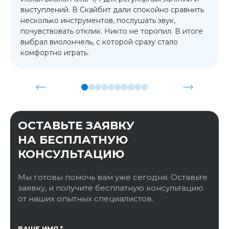
выступлений. В Скайбит дали спокойно сравнить
несколько инструментов, послушать звук,
почувствовать отклик. Никто не торопил. В итоге
выбрал виолончель, с которой сразу стало
комфортно играть.
ОСТАВЬТЕ ЗАЯВКУ
НА БЕСПЛАТНУЮ
КОНСУЛЬТАЦИЮ
Мы готовы помочь вам уже сегодня. Оставьте
заявку, и получите бесплатную консультацию
от наших опытных специалистов.
ССЫЛКА НА СТРАНИЦУ
ВАШЕ ИМЯ