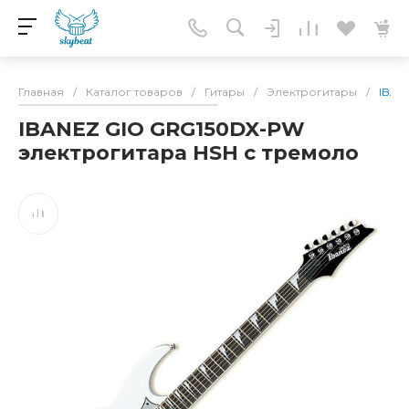
Главная
/
Каталог товаров
/
Гитары
/
Электрогитары
/
IBAN
IBANEZ GIO GRG150DX-PW
электрогитара HSH с тремоло