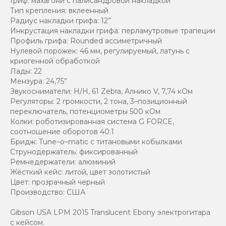
Гриф: махагони с палисандровой накладкой
Тип крепления: вклеенный
Радиус накладки грифа: 12”
Инкрустация накладки грифа: перламутровые трапеции
Профиль грифа: Rounded ассиметричный
Нулевой порожек: 46 мм, регулируемый, латунь с
криогенной обработкой
Лады: 22
Мензура: 24,75”
Звукосниматели: H/H, 61 Zebra, Алнико V, 7,74 кОм
Регуляторы: 2 громкости, 2 тона, 3–позиционный
переключатель, потенциометры 500 кОм
Колки: роботизированная система G FORCE,
соотношение оборотов 40:1
Бридж: Tune–o–matic с титановыми кобылками
Струнодержатель: фиксированный
Ремнедержатели: алюминий
Жёсткий кейс: литой, цвет золотистый
Цвет: прозрачный черный
Производство: США
Gibson USA LPM 2015 Translucent Ebony электрогитара
с кейсом.