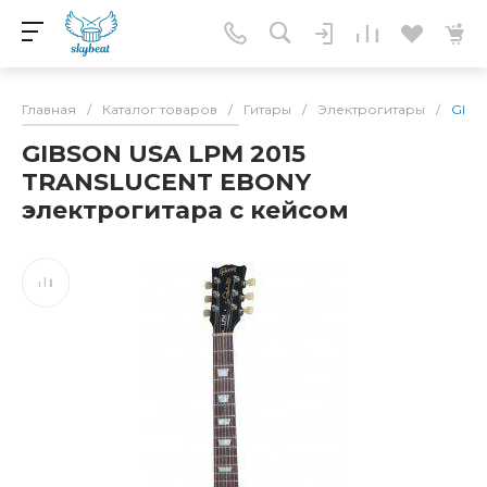
Главная
/
Каталог товаров
/
Гитары
/
Электрогитары
/
GIBS
GIBSON USA LPM 2015
TRANSLUCENT EBONY
электрогитара с кейсом