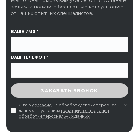
Мы готовы помочь вам уже сегодня. Оставьте
заявку, и получите бесплатную консультацию
от наших опытных специалистов.
ССЫЛКА НА СТРАНИЦУ
ВАШЕ ИМЯ
ВАШ ТЕЛЕФОН
ВВЕДИТЕ ПРОВЕРОЧНЫЙ КОД
ЗАКАЗАТЬ ЗВОНОК
Я даю
согласие
на обработку своих персональных
данных на условиях
политики в отношении
обработки персональных данных
.