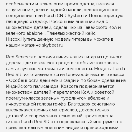
особенности и технологии производства, включая
озвучивание деки и задней панели, революционное
соединение шеи Furch CNR System и Полнопористую
глянцевую отделку. Роскошный внешний вид с
множеством деталей, сделанных из Гавайского КоА и
зеленого abalone. . Тяжелых жесткий кейс
Hiscox..Купить данную модель гитары вы можете в
нашем магазине skybeat.ru
Red Series-это верхняя линия наших гитар из цельного
дерева, где не жалеют средств, чтобы использовать
самые лучшие материалы и компоненты. Модель Furch
Red SR изготавливается из tonewoods высшего класса
– Особенности деки ель и сзади и по бокам сделаны из
Индийского палисандра. Красота подчеркивается
множеством деталей -переплетом КоА и розеткой
премиум-класса,зеленым пурфлингом абалона и
инкрустацией головы грифа. Благодаря сочетанию
высококачественных материалов, декоративных
деталей и современных технологий производства,
гитара Furch Red SR-это первоклассный инструмент с
привлекательным внешним видом и превосходными