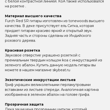
с белой контрастной линией. КоА также использовался
на розетке .
Материал высшего качества
Furch Red SR гитары изготовлен из tonewoods высшего
качества. В деке присутствует ель Ситка, которая
придает гитарам красиво яркий и открытый звук.
Задняя часть и стороны сделаны из Индийского
розового дерева.
Красивая розетка
Звуковое отверстие украшено розеткой с
премиальным твердым кольцом koa с инкрустацией из
зеленого абалон..Купить данную модель гитары вы
можете в нашем магазине skybeat.ru
Экзотические инкрустации листьев
Гриф украшен великолепными перламутровыми
вставками из листьев спереди. Аналогичная картина
изображена в зеленом абалон на голове грифа.
Прозрачная защита
Дека защищена прозрачным щитком, который