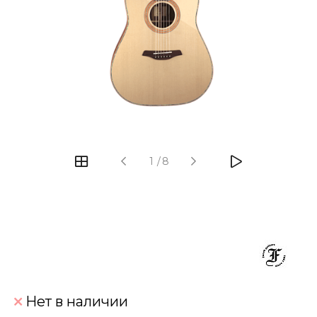
‹
›
1
/
8
Нет в наличии