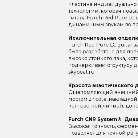
пластина индивидуально 
технологии, которая повы
гитара Furch Red Pure LC
динамичным звуком во вс
Исключительная отдел
Furch Red Pure LC guita
была разработана для пов
высоко стойкого лака, ко
подчеркивает структуру 
skybeat.ru
Красота экзотического 
Ошеломляющий внешний в
мостом ziricote, накладко
контрастной линией, допо
Furch CNR System® Диз
Высокая точность, ферме
позволяет для точной ре