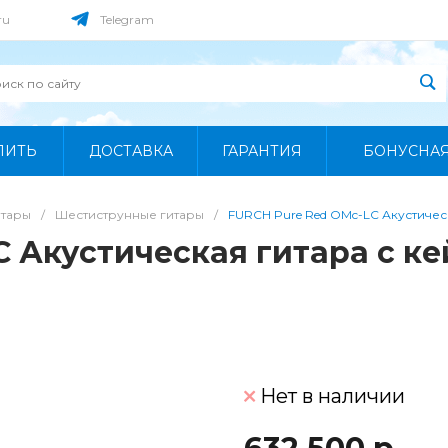
ru
Telegram
ПИТЬ
ДОСТАВКА
ГАРАНТИЯ
БОНУСНА
итары
/
Шестиструнные гитары
/
FURCH Pure Red OMc-LC Акустичес
C Акустическая гитара с к
Нет в наличии