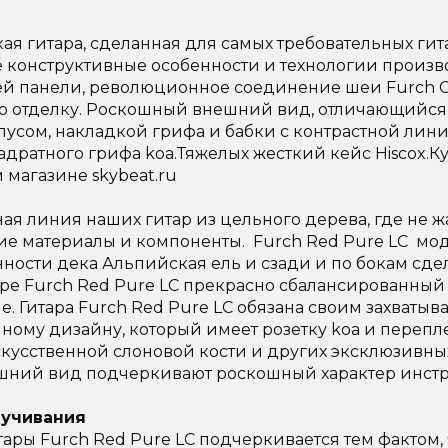
ая гитара, сделанная для самых требовательных ги
е конструктивные особенности и технологии произв
ей панели, революционное соединение шеи Furch 
ю отделку. Роскошный внешний вид, отличающийся
пусом, накладкой грифа и бабки с контрастной ли
дратного грифа koa.
Тяжелых жесткий кейс Hiscox.
 магазине skybeat.ru
ная линия наших гитар из цельного дерева, где не ж
ие материалы и компоненты. Furch Red Pure LC мод
нности дека Альпийская ель и сзади и по бокам сдел
ре Furch Red Pure LC прекрасно сбалансированный 
е. Гитара Furch Red Pure LC обязана своим захват
ному дизайну, который имеет розетку koa и перепл
кусственной слоновой кости и других эксклюзивны
шний вид подчеркивают роскошный характер инстру
вучивания
ры Furch Red Pure LC подчеркивается тем фактом, ч