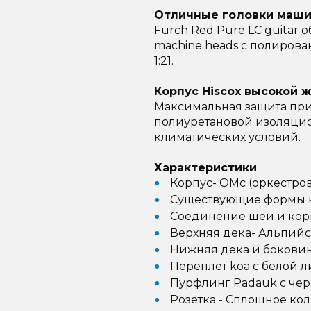
Отличные головки маш
Furch Red Pure LC guitar 
machine heads с полиро
1:21.
Корпус Hiscox высокой 
Максимальная защита при 
полиуретановой изоляцио
климатических условий.
Характеристики
Корпус- OMc (оркестро
Существующие формы кор
Соединение шеи и корп
Верхняя дека- Альпийс
Нижняя дека и бокови
Переплет koa с белой 
Пурфлинг Padauk с че
Розетка - Сплошное ко