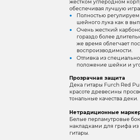
жестком углеродном корп
обеспечивая лучшую игра
Полностью регулируем
шейного лука как в вып
Очень жесткий карбоно
гораздо более длитель
же время облегчает по
воспроизводимости.
Отливка из специально
положение шейки и уго
Прозрачная защита
Дека гитары Furch Red Pu
красоте древесины просвеч
тональные качества деки.
Нетрадиционные марке
Белые перламутровые бо
накладками для грифа из
гитары.