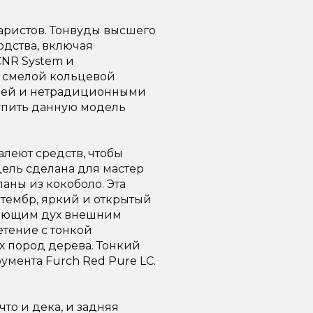
таристов. Тонвуды высшего
одства, включая
CNR System и
 смелой кольцевой
нией и нетрадиционными
Купить данную модель
алеют средств, чтобы
ель сделана для мастер
аны из кокоболо. Эта
тембр, яркий и открытый
ывающим дух внешним
етение с тонкой
х пород дерева. Тонкий
мента Furch Red Pure LC.
то и дека, и задняя