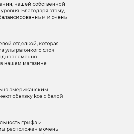
ания, нашей собственной
уровня. Благодаря этому,
 сбалансированным и очень
вой отделкой, которая
з ультратонкого слоя
и одновременно
 в нашем магазине
ьно американским
меют обвязку koa с белой
льность грифа и
мы расположен в очень