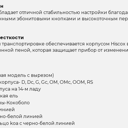
ин
обладает отличной стабильностью настройки благодаря
ванными эбонитовыми кнопками и высокоточным пе
жесткости
транспортировке обеспечивается корпусом Hiscox 
нной пеной, которая защищает прибор от изменен
вая модель с вырезом)
пуса- D, Dc, G, Gc, OM, OMc, OOM, RS
уса на 14-м ладу
кая ель
ны-Кокоболо
линией
рно-белой линией
льцо koa с черно-белой линией