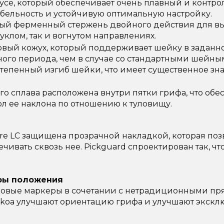
усе, который обеспечивает очень плавный и контр
бельность и устойчивую оптимальную настройку.
ый ферменный стержень двойного действия для в
уклом, так и вогнутом направлениях.
вый кожух, который поддерживает шейку в заданн
ного периода, чем в случае со стандартными шейны
степенный изгиб шейки, что имеет существенное зн
го сплава расположена внутри пятки грифа, что обе
л ее наклона по отношению к туловищу.
re LC защищена прозрачной накладкой, которая поз
ивать сквозь нее. Pickguard спроектирован так, чт
ры положения
ковые маркеры в сочетании с нетрадиционными п
 koa улучшают ориентацию грифа и улучшают экск