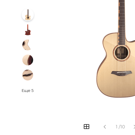
Еще
5
‹
›
1
/
10