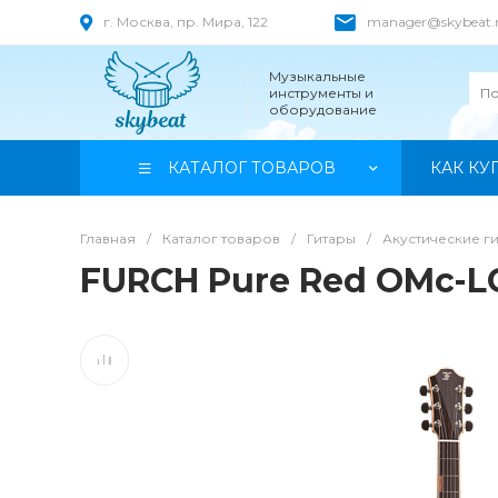
г. Москва, пр. Мира, 122
manager@skybeat.
Музыкальные
инструменты и
оборудование
КАТАЛОГ ТОВАРОВ
КАК КУ
Главная
/
Каталог товаров
/
Гитары
/
Акустические г
FURCH Pure Red OMc-L