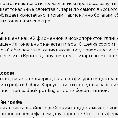
настраиваются с использованием процесса озвучив
шает тональные свойства гитары до самого высокого 
 обладает кристально чистым, гармонично богатым,
ем тональном спектре.
ка
r защищена нашей фирменной высокопористой глянце
ышения тональных качеств гитары. Отделка состоит и
торый обеспечивает отличную защиту поверхности 
древесины.Купить данную модель гитары вы можете
дерева
ид гитары подчеркнут высоко фигурным централ
й из грифа и бабки. Корпус, гриф и передняя бабка и
лненной padauk purfling с черно-белой линией.
айн грифа
нная штанга двойного действия поддерживает стаби
гулировки рельефа шеи, двусторонне. Стержень фер