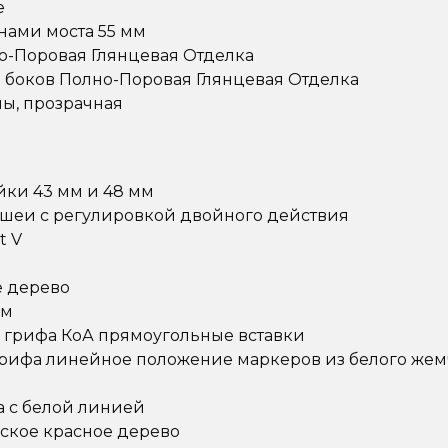
e
нами моста 55 мм
о-Поровая Глянцевая Отделка
и боков Полно-Поровая Глянцевая Отделка
ы, прозрачная
ки 43 мм и 48 мм
 шеи с регулировкой двойного действия
t V
е дерево
мм
 грифа КоА прямоугольные вставки
рифа линейное положение маркеров из белого жем
a с белой линией
ское красное дерево