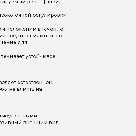
олируемый рельеф шеи,
ысокоточной регулировки
ом положении в течение
ми соединениями, и в то
ачение для
спечивает устойчивое
воляет естественной
обы не влиять на
рямоугольными
люзивный внешний вид