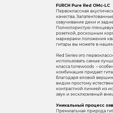
FURCH Pure Red OMc-LC
Первоклассная акустическ
качества. Запатентованны
озвучивание деки и задн
Полнопористую глянцеву
розеткой, роскошным кор
маркерами положения ква
гитары вы можете в нашем
Red Series-это первокласс
использовать самые лучш
класса tonewoods – особе
комбинация придает гита
благодаря еловой вершин
видом простому естествен
контрастной линией из ис
звук и эксклюзивный вне
Уникальный процесс оз
Премиальная природа гита