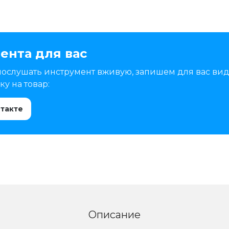
ента для вас
послушать инструмент вживую, запишем для вас вид
у на товар:
нтакте
Описание