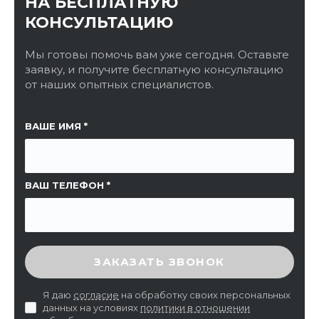
НА БЕСПЛАТНУЮ
КОНСУЛЬТАЦИЮ
Мы готовы помочь вам уже сегодня. Оставьте
заявку, и получите бесплатную консультацию
от наших опытных специалистов.
ССЫЛКА НА СТРАНИЦУ
ВАШЕ ИМЯ
ВАШ ТЕЛЕФОН
ВВЕДИТЕ ПРОВЕРОЧНЫЙ КОД
ЗАКАЗАТЬ ЗВОНОК
Я даю
согласие
на обработку своих персональных
данных на условиях
политики в отношении