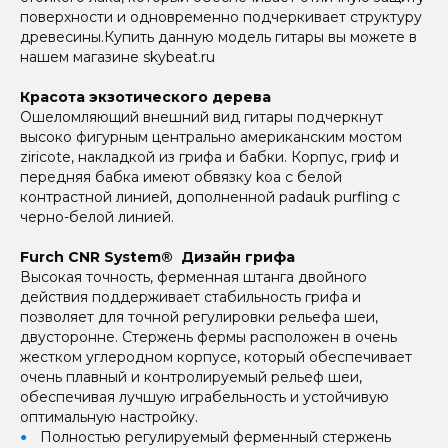
поверхности и одновременно подчеркивает структуру
древесины.Купить данную модель гитары вы можете в
нашем магазине skybeat.ru
Красота экзотического дерева
Ошеломляющий внешний вид гитары подчеркнут
высоко фигурным центрально американским мостом
ziricote, накладкой из грифа и бабки. Корпус, гриф и
передняя бабка имеют обвязку koa с белой
контрастной линией, дополненной padauk purfling с
черно-белой линией.
Furch CNR System® Дизайн грифа
Высокая точность, ферменная штанга двойного
действия поддерживает стабильность грифа и
позволяет для точной регулировки рельефа шеи,
двусторонне. Стержень фермы расположен в очень
жестком углеродном корпусе, который обеспечивает
очень плавный и контролируемый рельеф шеи,
обеспечивая лучшую играбельность и устойчивую
оптимальную настройку.
Полностью регулируемый ферменный стержень