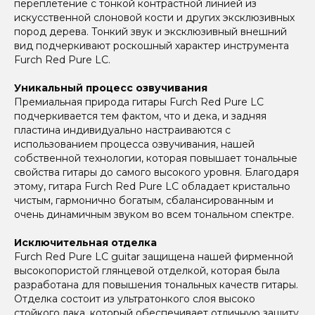
переплетение с тонкой контрастной линией из
искусственной слоновой кости и других эксклюзивных
пород дерева. Тонкий звук и эксклюзивный внешний
вид подчеркивают роскошный характер инструмента
Furch Red Pure LC.
Уникальный процесс озвучивания
Премиальная природа гитары Furch Red Pure LC
подчеркивается тем фактом, что и дека, и задняя
пластина индивидуально настраиваются с
использованием процесса озвучивания, нашей
собственной технологии, которая повышает тональные
свойства гитары до самого высокого уровня. Благодаря
этому, гитара Furch Red Pure LC обладает кристально
чистым, гармонично богатым, сбалансированным и
очень динамичным звуком во всем тональном спектре.
Исключительная отделка
Furch Red Pure LC guitar защищена нашей фирменной
высокопористой глянцевой отделкой, которая была
разработана для повышения тональных качеств гитары.
Отделка состоит из ультратонкого слоя высоко
стойкого лака, который обеспечивает отличную защиту