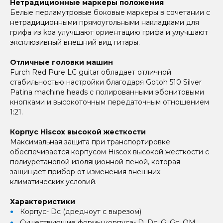
Нетрадиционные маркеры положения
Белые перламутровые боковые маркеры в сочетании с
нетрадиционными прямоугольными накладками для
грифа из koa улучшают ориентацию грифа и улучшают
эксклюзивный внешний вид гитары.
Отличные головки машин
Furch Red Pure LC guitar обладает отличной
стабильностью настройки благодаря Gotoh 510 Silver
Patina machine heads с полированными эбонитовыми
кнопками и высокоточным передаточным отношением
1:21.
Корпус Hiscox высокой жесткости
Максимальная защита при транспортировке
обеспечивается корпусом Hiscox высокой жесткости с
полиуретановой изоляционной пеной, которая
защищает прибор от изменения внешних
климатических условий.
Характеристики
Корпус- Dc (дредноут с вырезом)
Существующие формы корпуса- D, Dc, G, Gc, OM,