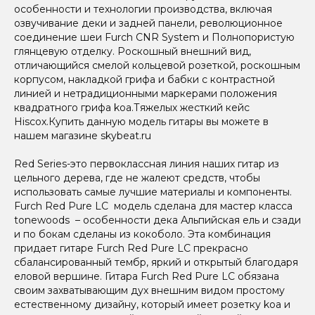
особенности и технологии производства, включая
озвучивание деки и задней панели, революционное
соединение шеи Furch CNR System и Полнопористую
глянцевую отделку. Роскошный внешний вид,
отличающийся смелой кольцевой розеткой, роскошным
корпусом, накладкой грифа и бабки с контрастной
линией и нетрадиционными маркерами положения
квадратного грифа koa.
Тяжелых жесткий кейс
Hiscox.Купить данную модель гитары вы можете в
нашем магазине skybeat.ru
Red Series-это первоклассная линия наших гитар из
цельного дерева, где не жалеют средств, чтобы
использовать самые лучшие материалы и компоненты.
Furch Red Pure LC модель сделана для мастер класса
tonewoods – особенности дека Альпийская ель и сзади
и по бокам сделаны из кокоболо. Эта комбинация
придает гитаре Furch Red Pure LC прекрасно
сбалансированный тембр, яркий и открытый благодаря
еловой вершине. Гитара Furch Red Pure LC обязана
своим захватывающим дух внешним видом простому
естественному дизайну, который имеет розетку koa и