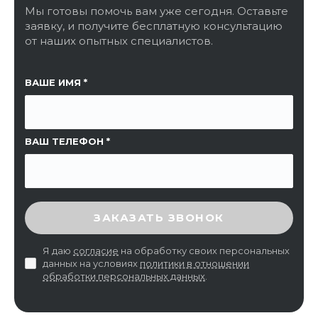
Мы готовы помочь вам уже сегодня. Оставьте
заявку, и получите бесплатную консультацию
от наших опытных специалистов.
ССЫЛКА НА СТРАНИЦУ
ВАШЕ ИМЯ
ВАШ ТЕЛЕФОН
ВВЕДИТЕ ПРОВЕРОЧНЫЙ КОД
ЗАКАЗАТЬ ЗВОНОК
Я даю
согласие
на обработку своих персональных
данных на условиях
политики в отношении
обработки персональных данных
.