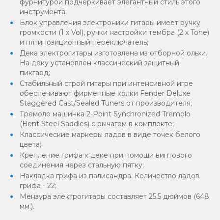
фурнитурой подчеркивает элегантный стиль этого
инструмента;
Блок управления электроники гитары имеет ручку
громкости (1 х Vol), ручки настройки тембра (2 х Tone)
и пятипозиционный переключатель;
Дека электрогитары изготовлена из отборной ольхи.
На деку установлен классический защитный
пикгард;
Стабильный строй гитары при интенсивной игре
обеспечивают фирменные колки Fender Deluxe
Staggered Cast/Sealed Tuners от производителя;
Тремоло машинка 2-Point Synchronized Tremolo
(Bent Steel Saddles) с рычагом в комплекте;
Классические маркеры ладов в виде точек белого
цвета;
Крепление грифа к деке при помощи винтового
соединения через стальную пятку;
Накладка грифа из палисандра. Количество ладов
грифа - 22;
Мензура электрогитары составляет 25,5 дюймов (648
мм.).