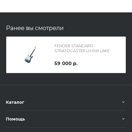
Ранее вы смотрели
FENDER STANDARD
STRATOCASTER LH RW LAKE
PLACID BLUE TINT,
электрогитара левосторонняя,
59 000 р.
цвет - голубой
Каталог
Помощь