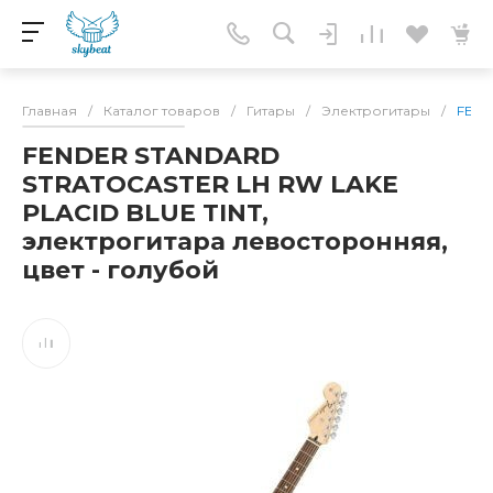
Главная
/
Каталог товаров
/
Гитары
/
Электрогитары
/
FEND
FENDER STANDARD
STRATOCASTER LH RW LAKE
PLACID BLUE TINT,
электрогитара левосторонняя,
цвет - голубой