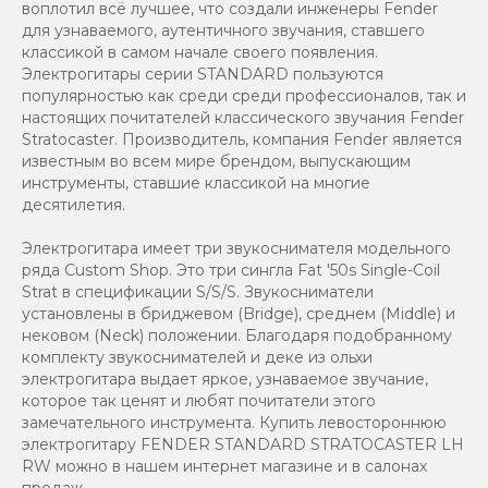
воплотил всё лучшее, что создали инженеры Fender
для узнаваемого, аутентичного звучания, ставшего
классикой в самом начале своего появления.
Электрогитары серии STANDARD пользуются
популярностью как среди среди профессионалов, так и
настоящих почитателей классического звучания Fender
Stratocaster. Производитель, компания Fender является
известным во всем мире брендом, выпускающим
инструменты, ставшие классикой на многие
десятилетия.
Электрогитара имеет три звукоснимателя модельного
ряда Custom Shop. Это три сингла Fat '50s Single-Coil
Strat в спецификации S/S/S. Звукосниматели
установлены в бриджевом (Bridge), среднем (Middle) и
нековом (Neck) положении. Благодаря подобранному
комплекту звукоснимателей и деке из ольхи
электрогитара выдает яркое, узнаваемое звучание,
которое так ценят и любят почитатели этого
замечательного инструмента. Купить левостороннюю
электрогитару FENDER STANDARD STRATOCASTER LH
RW можно в нашем интернет магазине и в салонах
продаж.