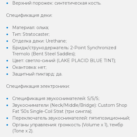
Верхний порожек: синтетическая кость.
Спецификация деки:
Материал: ольха;
Тип: Stratocaster;
Отделка деки: Urethane;
Бридж/струнодержатель: 2-Point Synchronized
Tremolo (Bent Steel Saddles);
Цвет: светло-синий (LAKE PLACID BLUE TINT);
Окантовка: нет;
Защитный пикгард: да.
Спецификация электроники:
Спецификация звукоснимателей: S/S/S;
Звукосниматели (Neck/Middle/Bridge): Custom Shop
Fat '50s Single-Coil Strat (три сингла);
Переключатель звукоснимателей: пятипозиционный;
Органы управления: громкость (Volume х 1), тембр
(Tone х 2).