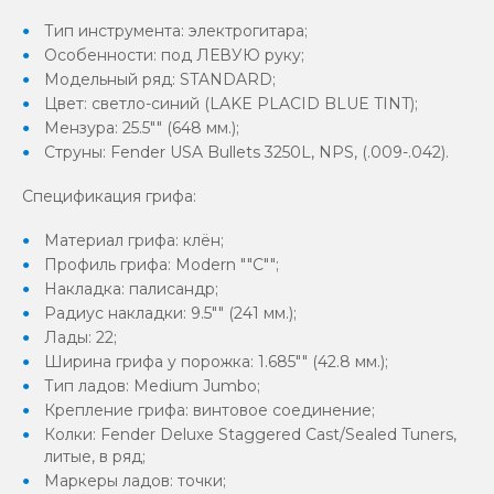
Тип инструмента: электрогитара;
Особенности: под ЛЕВУЮ руку;
Модельный ряд: STANDARD;
Цвет: светло-синий (LAKE PLACID BLUE TINT);
Мензура: 25.5"" (648 мм.);
Струны: Fender USA Bullets 3250L, NPS, (.009-.042).
Спецификация грифа:
Материал грифа: клён;
Профиль грифа: Modern ""C"";
Накладка: палисандр;
Радиус накладки: 9.5"" (241 мм.);
Лады: 22;
Ширина грифа у порожка: 1.685"" (42.8 мм.);
Тип ладов: Medium Jumbo;
Крепление грифа: винтовое соединение;
Колки: Fender Deluxe Staggered Cast/Sealed Tuners,
литые, в ряд;
Маркеры ладов: точки;