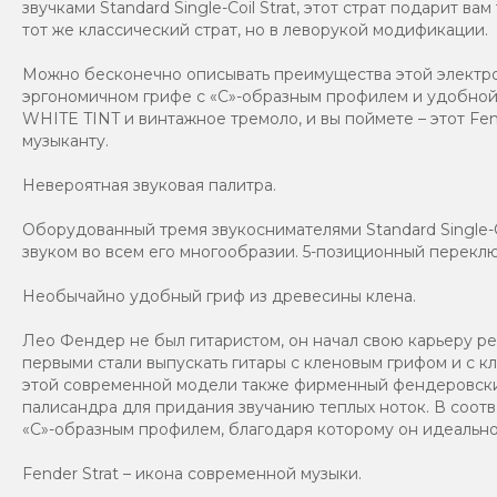
звучками Standard Single-Coil Strat, этот страт подарит в
тот же классический страт, но в леворукой модификации.
Можно бесконечно описывать преимущества этой электроги
эргономичном грифе с «С»-образным профилем и удобной 
WHITE TINT и винтажное тремоло, и вы поймете – этот Fe
музыканту.
Невероятная звуковая палитра.
Оборудованный тремя звукоснимателями Standard Single-Co
звуком во всем его многообразии. 5-позиционный переклю
Необычайно удобный гриф из древесины клена.
Лео Фендер не был гитаристом, он начал свою карьеру ре
первыми стали выпускать гитары с кленовым грифом и с к
этой современной модели также фирменный фендеровский
палисандра для придания звучанию теплых ноток. В соот
«С»-образным профилем, благодаря которому он идеально
Fender Strat – икона современной музыки.