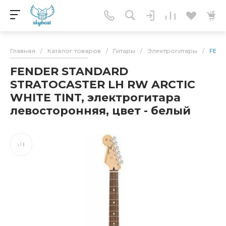
Главная
/
Каталог товаров
/
Гитары
/
Электрогитары
/
FEND
FENDER STANDARD
STRATOCASTER LH RW ARCTIC
WHITE TINT, электрогитара
левосторонняя, цвет - белый