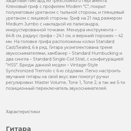
защитный пикгард из трёхслойного пергамента.
Кленовый гриф с профилем Modern "C", покрыт
полуматовым уретаном с тыльной стороны, и глянцевый
уретаном с лицевой стороны. Гриф на 21 лад размером
Medium Jumbo с накладкой из палисандра,
инкрустированной точками. Мензура инструмента –
64.8 см, радиус грифа – 24.1 см, и верхний порожек – 42
мм. На головке грифа расположены колки Standard
Cast/Sealed, 6 в ряд. Гитара укомплектована тремя
звукоснимателями, хамбакер – Standard Humbucking и
два сингла – Standard Single-Coil Strat, с конфигурацией
"HSS". Бридж данной модеи – Vintage-Style
Synchronized Tremolo с 6-ю сёдлами. Легко настроить
звучание гитары на свой вкус вам помогут ручки
регулировки: Master Volume, Tone 1, Tone 2, а так же 5-ти
позиционный переключатель звукоснимателей.
Характеристики
Гитара