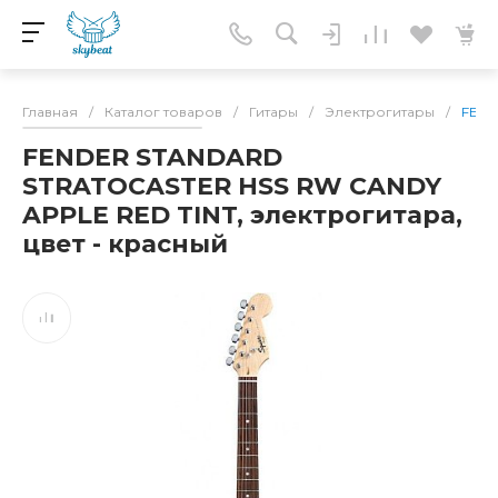
Главная
/
Каталог товаров
/
Гитары
/
Электрогитары
/
FEND
FENDER STANDARD
STRATOCASTER HSS RW CANDY
APPLE RED TINT, электрогитара,
цвет - красный