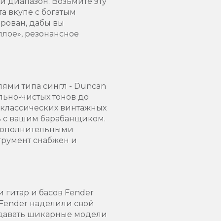
й диапазон. Возьмите эту
а вкупе с богатым
рован, дабы вы
плое», резонансное
лями типа сингл - Duncan
льно-чистых тонов до
а классических винтажных
ь с вашим барабанщиком.
 дополнительными
трумент снабжен и
и гитар и басов Fender
, Fender наделили свой
здавать шикарные модели