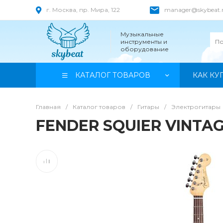
г. Москва, пр. Мира, 122
manager@skybeat.
Музыкальные
инструменты и
оборудование
КАТАЛОГ ТОВАРОВ
КАК КУ
Главная
/
Каталог товаров
/
Гитары
/
Электрогитары
FENDER SQUIER VINTA