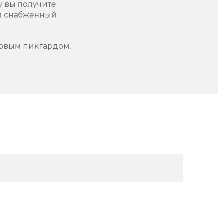
у вы получите
 и снабженный
ховым пикгардом.