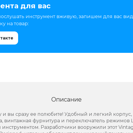
ента для вас
послушать инструмент вживую, запишем для вас вид
у на товар:
нтакте
Описание
ру и вы сразу ее полюбите! Удобный и легкий корпу
а, винтажная фурнитура и переключатель режимов L
инструментом. Разработчики вооружили этот Vintag