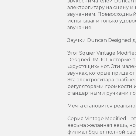
звукоснимателей Duncan D
электрогитару на сцену и
звучанием. Превосходный
испытывали только удовол
звучание.
Звучки Duncan Designed дл
Этот Squier Vintage Modi
Designed JM-101, которые
«хрустящих» нот. Эти мал
звучках, которые придают
Эта электрогитара снабж
регуляторами громкости и
стандартными ручками гро
Мечта становится реально
Серия Vintage Modified – 
весьма желанная вещь, но 
филиал Squier полной св