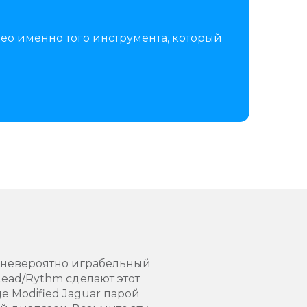
ео именно того инструмента, который
с, невероятно играбельный
ead/Rythm сделают этот
e Modified Jaguar парой