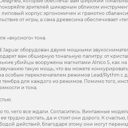
esigned, которые обеспечат вам широкий тональны
 покоряйте зрителей шикарным обликом инструмент
 липовый корпус эргономичен и грамотно сбаланси
ьствие от игры, а сама древесина обеспечивает «те
я «вкусного» тона.
fied Jaguar оборудован двумя мощными звукоснимате
 подарят вам обширную тональную палитру: от криста
енькие убийцы вооружены магнитами Alnico 5, как н
 звучанию такую мощь, что вы можете конкурироват
ена особым переключателем режимов Lead/Rythm с
 тембра для каждого из режимов. Помимо того, инс
мкости и тона.
стью.
это то, чего все ждали. Согласитесь. Винтажные модел
ее трудно достать, да и стоят они дорого. К счастью
ободой действий, благодаря этому они могут переи